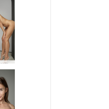
Ani luonnollinen kauneus #31