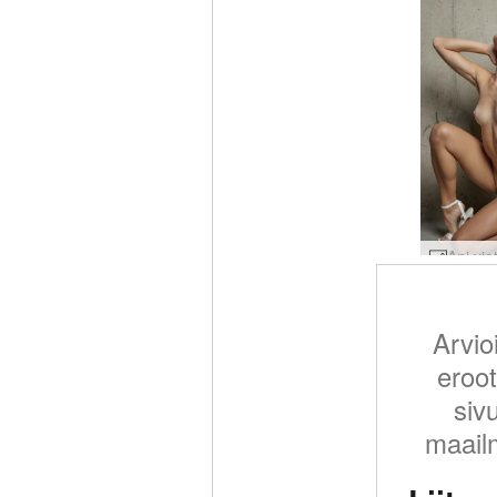
Arvio
eroot
siv
maail