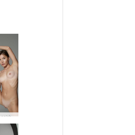
Ani flexi naishahmo #14