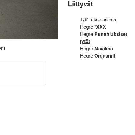
Liittyvät
Tytöt ekstaasissa
Hegre *
XXX
Hegre
Punahiuksiset
tytöt
com
Hegre
Maailma
Hegre
Orgasmit