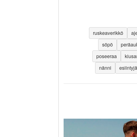
ruskeaverikkö
aj
söpö
peräau
poseeraa
kiusa
nänni
esiintyj