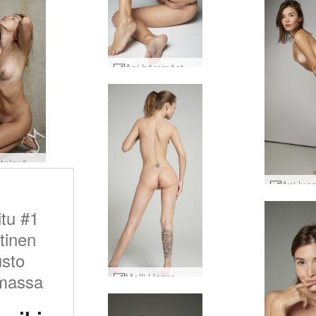
Ani hämmästyttävä #44
Ani viettelevä #19
itu #1
tinen
usto
massa
Molli Hegre -debyytti #22