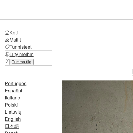
Koti
Mallit
Tunnisteet
Liity meihin
Tumma tila
Português
Español
Italiano
Polski
Lietuvių
English
日本語