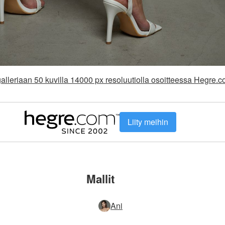
alleriaan 50 kuvilla 14000 px resoluutiolla osoitteessa Hegre.
Liity meihin
Mallit
Ani