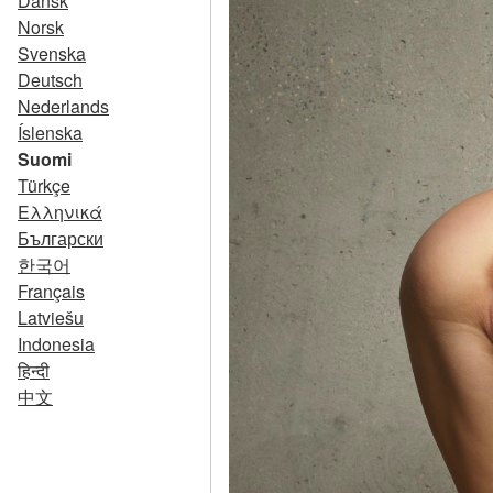
Dansk
Norsk
Svenska
Deutsch
Nederlands
Íslenska
Suomi
Türkçe
Ελληνικά
Български
한국어
Français
Latviešu
Indonesia
हिन्दी
中文