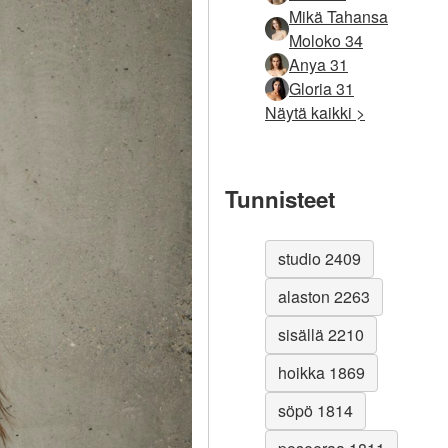
Mikä Tahansa
Moloko 34
Anya 31
Gloria 31
Näytä kaikki >
Tunnisteet
studio 2409
alaston 2263
sisällä 2210
hoikka 1869
söpö 1814