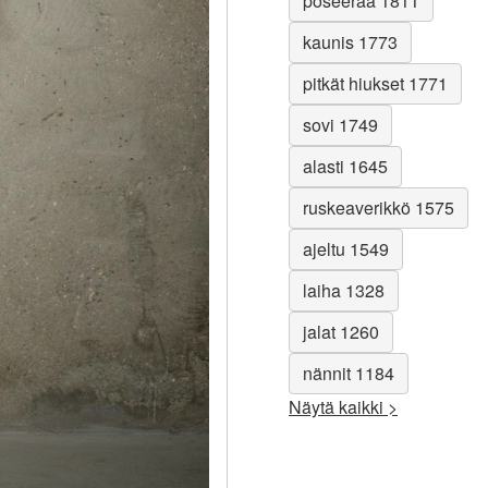
poseeraa 1811
kaunis 1773
pitkät hiukset 1771
sovi 1749
alasti 1645
ruskeaverikkö 1575
ajeltu 1549
laiha 1328
jalat 1260
nännit 1184
Näytä kaikki >