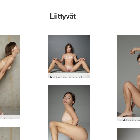
Liittyvät
Ani studion alastonkuvat #26
Ani viettelevä #39