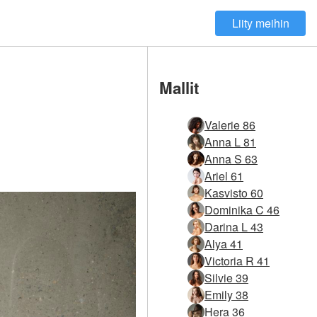
Liity meihin
Mallit
Valerie 86
Anna L 81
Anna S 63
Ariel 61
Kasvisto 60
Dominika C 46
Darina L 43
Alya 41
Victoria R 41
Silvie 39
Emily 38
Hera 36