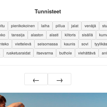
Tunnisteet
eltu
pienikokoinen
laiha
pillua
jalat
venäjä
st
kko
tanssija
alaston
alasti
klitoris
sisällä
kuma
nteko
viettelevä
seisomassa
kaunis
sovi
tyylikä
ä
rusketusraidat
itsevarma
buthole
viehättävä
ani
←
→