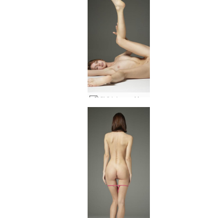
Mikä tahansa Molokon alastonkuvaus #18