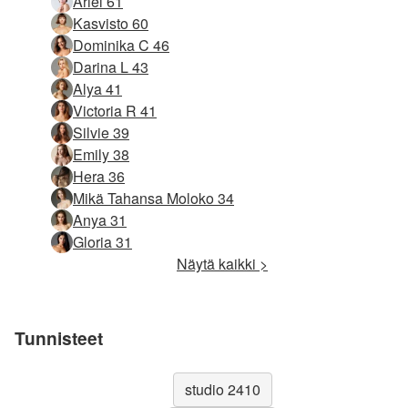
Ariel 61
Kasvisto 60
Dominika C 46
Darina L 43
Alya 41
Victoria R 41
Silvie 39
Emily 38
Hera 36
Mikä Tahansa Moloko 34
Anya 31
Gloria 31
Näytä kaikki >
Tunnisteet
studio 2410