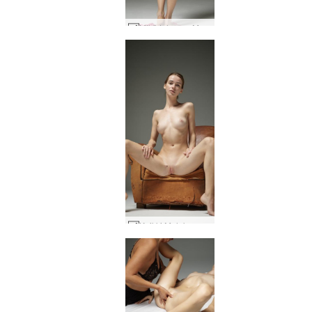
Mikä tahansa Molokon naisellinen voima #20
Kaikki Molokon alastonmuotokuvat #4