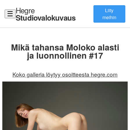
Hegre
Liity
☰
Studiovalokuvaus
meihin
Mikä tahansa Moloko alasti
ja luonnollinen #17
Koko galleria löytyy osoitteesta hegre.com