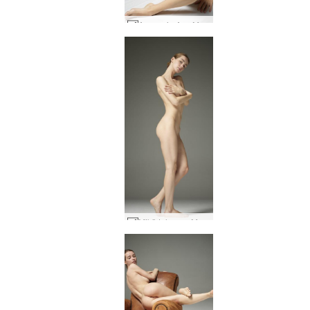
Amaya ja Any Moloko imettävät #36
Mikä tahansa Moloko Seksuaalinen #27