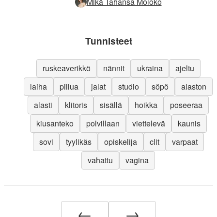
Mikä Tahansa Moloko
Tunnisteet
ruskeaverikkö
nännit
ukraina
ajeltu
laiha
pillua
jalat
studio
söpö
alaston
alasti
klitoris
sisällä
hoikka
poseeraa
kiusanteko
polvillaan
viettelevä
kaunis
sovi
tyylikäs
opiskelija
clit
varpaat
vahattu
vagina
←
→