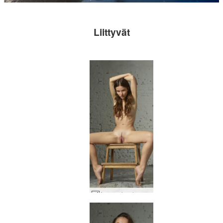
Liittyvät
Ayya naisvoima #15