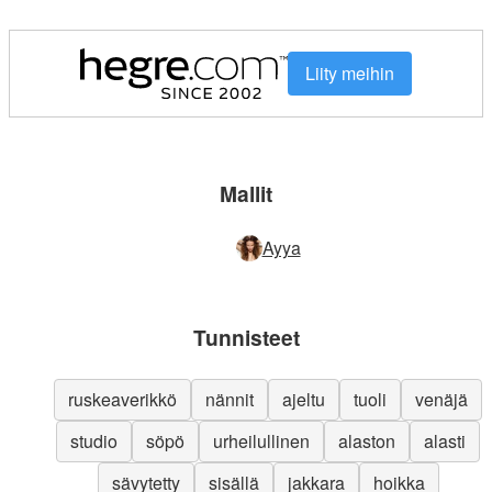
Liity meihin
Mallit
Ayya
Tunnisteet
ruskeaverikkö
nännit
ajeltu
tuoli
venäjä
studio
söpö
urheilullinen
alaston
alasti
sävytetty
sisällä
jakkara
hoikka