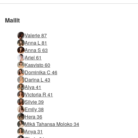
Liity meihin
Liity meihin
Liity meihin
Liity meihin
Liity meihin
Liity meihin
sivusto maailmassa
sivusto maailmassa
sivusto maailmassa
sivusto maailmassa
sivusto maailmassa
sivusto maailmassa
Mallit
Valerie 87
Anna L 81
Anna S 63
Ariel 61
Kasvisto 60
Dominika C 46
Darina L 43
Alya 41
Victoria R 41
Silvie 39
Emily 38
Hera 36
Mikä Tahansa Moloko 34
Anya 31