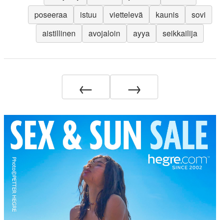
poseeraa
istuu
viettelevä
kaunis
sovi
aistillinen
avojaloin
ayya
seikkailija
←
→