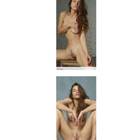
Ayya naisvoima #43