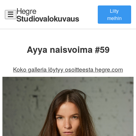
Hegre
Liity
☰
Studiovalokuvaus
meihin
Ayya naisvoima #59
Koko galleria löytyy osoitteesta hegre.com