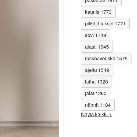
poseeraa 1811
kaunis 1773
pitkät hiukset 1771
sovi 1749
alasti 1645
ruskeaverikkö 1575
ajeltu 1549
laiha 1328
jalat 1260
nännit 1184
Näytä kaikki >