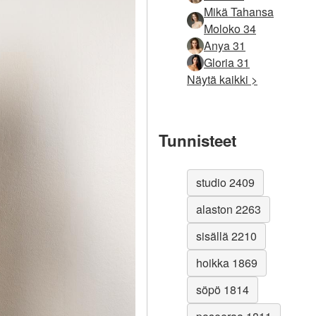
Mikä Tahansa
Moloko 34
Anya 31
Gloria 31
Näytä kaikki >
Tunnisteet
studio 2409
alaston 2263
sisällä 2210
hoikka 1869
söpö 1814