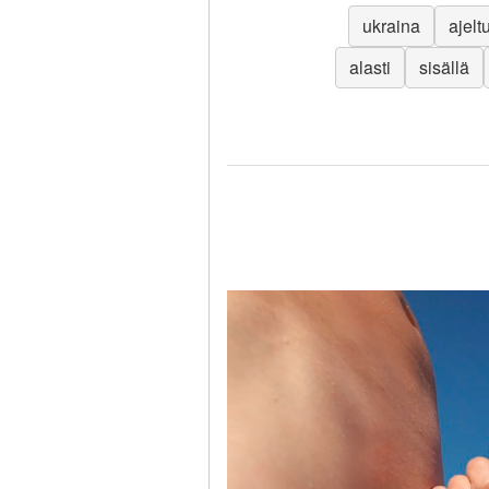
ukraina
ajelt
alasti
sisällä