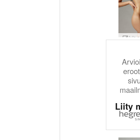
Jula a
Arvio
eroot
siv
maail
Liity 