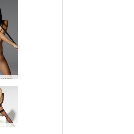
Gloria American vaatteet leikatut sukkahousut #68
Evi saksalainen seksipommi #51