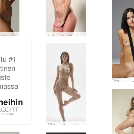
lasti #89
Eva S. Milanin kaunotar #16
itu #1
tinen
usto
massa
meihin
Anna L -naishahmo #27