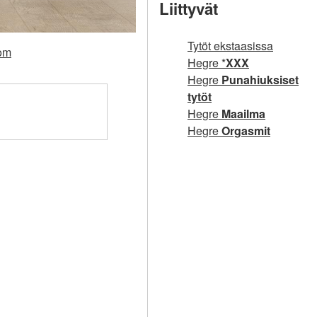
Liittyvät
Tytöt ekstaasissa
com
Hegre *
XXX
Hegre
Punahiuksiset
tytöt
Hegre
Maailma
Hegre
Orgasmit