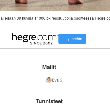
alleriaan 39 kuvilla 14000 px resoluutiolla osoitteessa Hegre.
Liity meihin
Mallit
Eva S
Tunnisteet