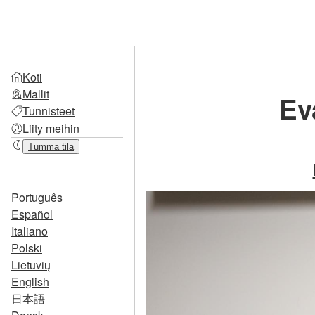
Koti
Mallit
Ev
Tunnisteet
Liity meihin
Tumma tila
Português
Español
Italiano
Polski
Lietuvių
English
日本語