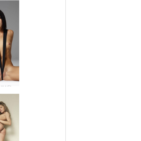
Gloria American vaatteet leikatut sukkahousut #80