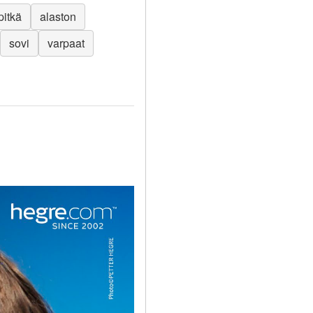
pitkä
alaston
sovi
varpaat