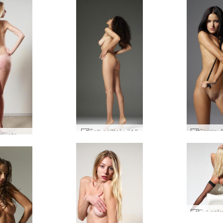
Teti esittely #10
Eva S musta naru #70