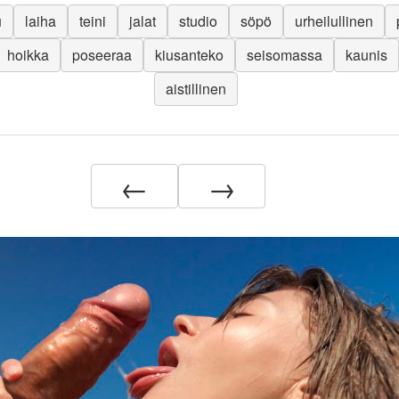
u
laiha
teini
jalat
studio
söpö
urheilullinen
hoikka
poseeraa
kiusanteko
seisomassa
kaunis
aistillinen
←
→