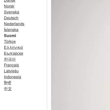
Dansk
Norsk
Svenska
Deutsch
Nederlands
Íslenska
Suomi
Türkçe
Ελληνικά
Български
한국어
Français
Latviešu
Indonesia
हिन्दी
中文