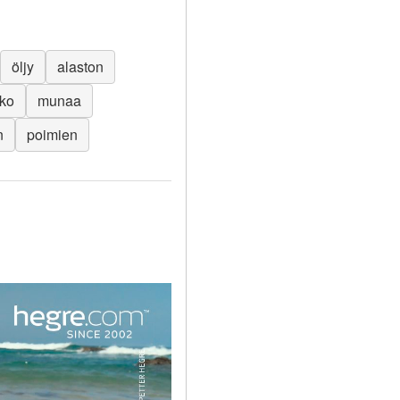
öljy
alaston
ko
munaa
n
poimien