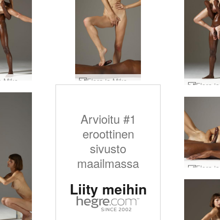
Flora ja Mike vartalonveistoa #25
Flora ja Mike suullinen ylivalta #38
Arvioitu #1
eroottinen
sivusto
maailmassa
Liity meihin