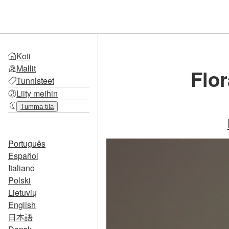
Koti
Mallit
Flor
Tunnisteet
Liity meihin
Tumma tila
Português
Español
Italiano
Polski
Lietuvių
English
日本語