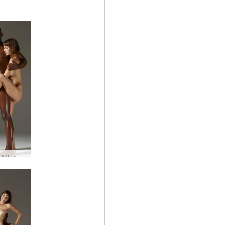
Flora ja Mike tukeva ote #37