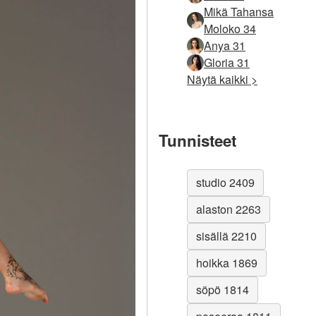
Mikä Tahansa
Moloko 34
Anya 31
Gloria 31
Näytä kaikki >
Tunnisteet
studio 2409
alaston 2263
sisällä 2210
hoikka 1869
söpö 1814