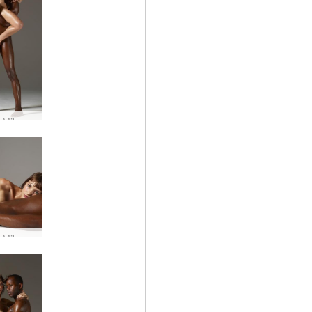
Flora ja Mike vartalonveistoa #21
Flora ja Mike sänkyyn #63