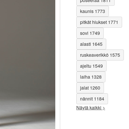
poseeraa 1811
kaunis 1773
pitkät hiukset 1771
sovi 1749
alasti 1645
ruskeaverikkö 1575
ajeltu 1549
laiha 1328
jalat 1260
nännit 1184
Näytä kaikki >