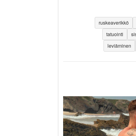
ruskeaverikkö
tatuointi
si
leviäminen