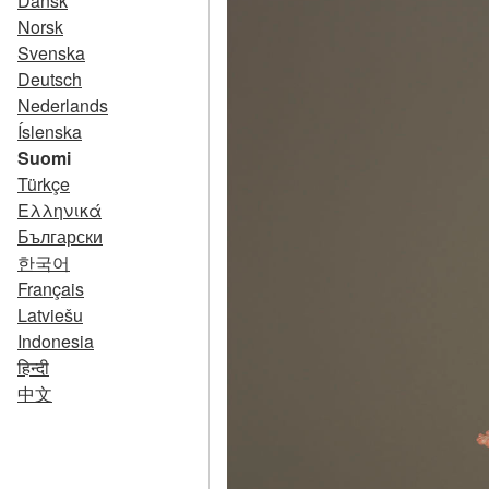
Dansk
Norsk
Svenska
Deutsch
Nederlands
Íslenska
Suomi
Türkçe
Ελληνικά
Български
한국어
Français
Latviešu
Indonesia
हिन्दी
中文