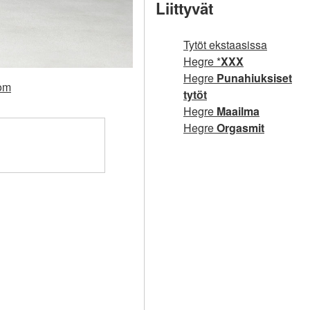
Liittyvät
Tytöt ekstaasissa
Hegre *
XXX
Hegre
Punahiuksiset
com
tytöt
Hegre
Maailma
Hegre
Orgasmit