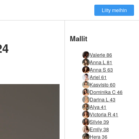
Liity meihin
Mallit
24
Valerie 86
Anna L 81
Anna S 63
Ariel 61
Kasvisto 60
Dominika C 46
Darina L 43
Alya 41
Victoria R 41
Silvie 39
Emily 38
Hera 36