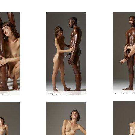
Flora ja Mike tukeva ote #21
Flora creaming Mike osa1 #38