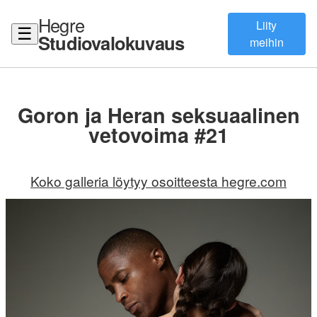
Hegre
Liity
☰
Studiovalokuvaus
meihin
Goron ja Heran seksuaalinen
vetovoima #21
Koko galleria löytyy osoitteesta hegre.com