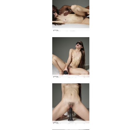
Hera ja Mike ovat läheisiä #33
Hera dildo tanssi #21
Hera dildo tanssi #1