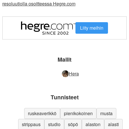
resoluutiolla osoitteessa Hegre.com
Liity meihin
Mallit
Hera
Tunnisteet
ruskeaverikkö
pienikokoinen
musta
strippaus
studio
söpö
alaston
alasti