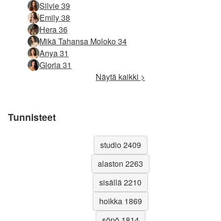
Silvie 39
Emily 38
Hera 36
Mikä Tahansa Moloko 34
Anya 31
Gloria 31
Näytä kaikki >
Tunnisteet
studio 2409
alaston 2263
sisällä 2210
hoikka 1869
söpö 1814