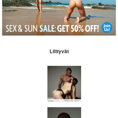
Liittyvät
Goron ja Heran seksuaalinen vetovoima #25