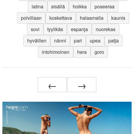
latina
sisällä
hoikka
poseeraa
polvillaan
koskettava
halaamalla
kaunis
sovi
tyylikäs
espanja
nuorekas
hyväillen
nänni
pari
upea
patja
intohimoinen
hera
goro
←
→