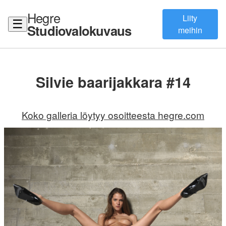
Hegre
Liity
☰
Studiovalokuvaus
meihin
Silvie baarijakkara #14
Koko galleria löytyy osoitteesta hegre.com