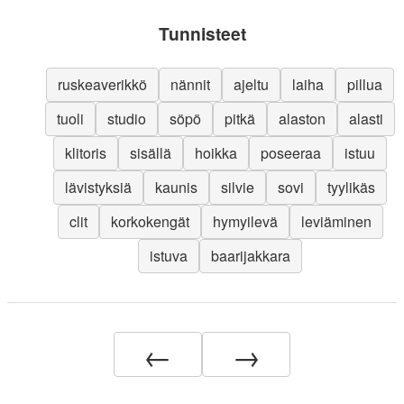
Tunnisteet
ruskeaverikkö
nännit
ajeltu
laiha
pillua
tuoli
studio
söpö
pitkä
alaston
alasti
klitoris
sisällä
hoikka
poseeraa
istuu
lävistyksiä
kaunis
silvie
sovi
tyylikäs
clit
korkokengät
hymyilevä
leviäminen
istuva
baarijakkara
←
→