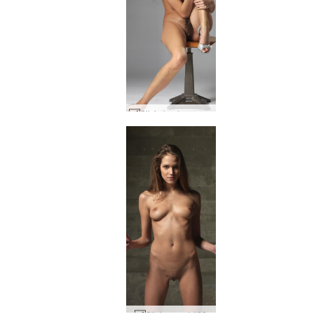
Silvie bush on palannut #29