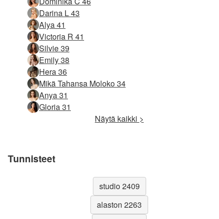
Dominika C 46
Darina L 43
Alya 41
Victoria R 41
Silvie 39
Emily 38
Hera 36
Mikä Tahansa Moloko 34
Anya 31
Gloria 31
Näytä kaikki >
Tunnisteet
studio 2409
alaston 2263