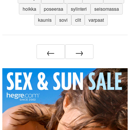
hoikka
poseeraa
sylinteri
seisomassa
kaunis
sovi
clit
varpaat
←
→