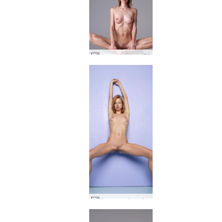
Yanna sylinteri #72
Yanna vaaleansininen #57