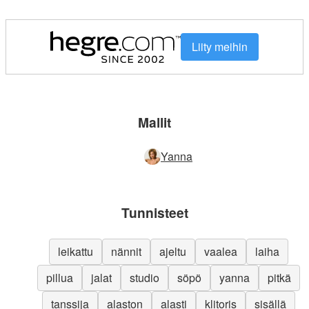
Liity meihin
Mallit
Yanna
Tunnisteet
leikattu
nännit
ajeltu
vaalea
laiha
pillua
jalat
studio
söpö
yanna
pitkä
tanssija
alaston
alasti
klitoris
sisällä