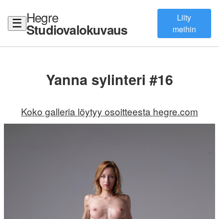
Hegre
Liity
☰
Studiovalokuvaus
meihin
Yanna sylinteri #16
Koko galleria löytyy osoitteesta hegre.com