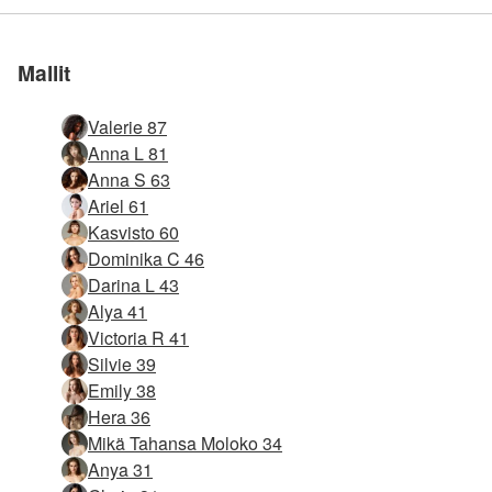
Liity meihin
Liity meihin
Liity meihin
Liity meihin
Liity meihin
Liity meihin
sivusto maailmassa
sivusto maailmassa
sivusto maailmassa
sivusto maailmassa
sivusto maailmassa
sivusto maailmassa
Mallit
Valerie 87
Anna L 81
Anna S 63
Ariel 61
Kasvisto 60
Dominika C 46
Darina L 43
Alya 41
Victoria R 41
Silvie 39
Emily 38
Hera 36
Mikä Tahansa Moloko 34
Anya 31