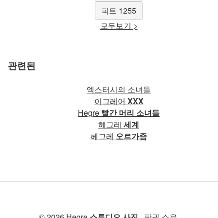
피트 1255
모두보기 >
관련된
엑스터시의 소녀들
이그레어
XXX
Hegre
빨간 머리 소녀들
헤그레
세계
헤그레
오르가즘
© 2026 Hegre
스튜디오 사진
. 판권 소유.