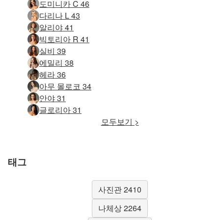
도미니카 C 46
다리나 L 43
알리야 41
빅토리아 R 41
실비 39
에밀리 38
헤라 36
아무 몰로코 34
안야 31
글로리아 31
모두보기 >
태그
사진관 2410
나체상 2264