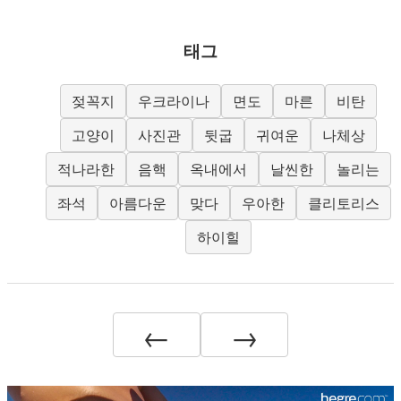
태그
젖꼭지
우크라이나
면도
마른
비탄
고양이
사진관
뒷굽
귀여운
나체상
적나라한
음핵
옥내에서
날씬한
놀리는
좌석
아름다운
맞다
우아한
클리토리스
하이힐
←
→