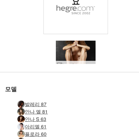
요
세계 1위 에로틱 사이트
세계 1위 에로틱 사이트
세계 1위 에로틱 사이트
세계 1위 에로틱 사이트
세계 1위 에로틱 사이트
세계 1위 에로틱 사이트
우리와 함께하세
우리와 함께하세
우리와 함께하세
우리와 함께하세
우리와 함께하세
우리와 함께하세
Anna S 누드 에 a 발판 #29
아니 매혹적인 #43
안나 S 니코틴 #26
Silvie 바 의자 #14
마야 메이헴 #29
마야 메이헴 #25
키키 기념비 #17
안나 S 베개 #12
로 평가됨
로 평가됨
로 평가됨
로 평가됨
로 평가됨
로 평가됨
튼튼한 아야 #3
시인 키키 #64
우뚝 서 있는 스타샤 #44
Anna S 완벽한 누드 #50
Anna S 후 마사지 #39
모든 Moloko 누드 초상화 #4
Anna S 금속 계단 #38
모든 Moloko 누드 색조 #5
Anna S 후 마사지 #43
Anna S 브라질 비키니 #56
Anna S 후 마사지 #27
Anna S 거품 의자 #23
Anna S 후 마사지 #31
Anna S 블랙 온 블랙 #13
Teti 관능적 인 누드 #5
Elvira 빨간 의자 part2 #76
Elvira 빨간 의자 part2 #24
Elvira 빨간 의자 부분 1 #75
안나 S 바디 스컬프팅 #48
엘비라 웨딩 스튜디오 #57
니카 화이트 스테이 업 #73
Allie 아시아 에로틱 패션 #50
빅토리아 R 핫 쇼츠 #49
빅토리아 R 핫 쇼츠 #65
니콜라 라인 오브 뷰티 #12
클로버 메탈 스툴 #85
타샤 팬티 스타킹 #25
테티 헤그레 뮤즈 #24
Anna S 크리스마스 반짝이 #58
Anna S 크리스마스 반짝이 #46
Anna S 크리스마스 반짝이 #14
Anna S 아메리칸 어패럴 양말 #24
Anna S 거품의자 2부 #75
요
요
요
요
요
요
모델
발레리 87
안나 엘 81
안나 S 63
아리엘 61
플로라 60