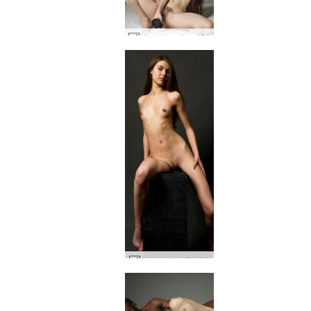
헤라 딜도 댄스 #21
알리야 기념물 #20