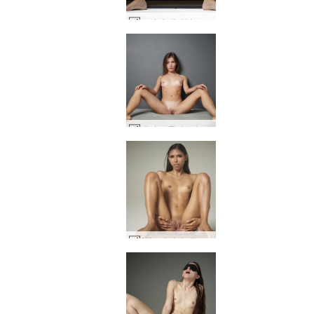
코나타 테이블쇼 2탄 #58
애니 스튜디오 누드 #26
Allie 아시아 에로틱 패션 #50