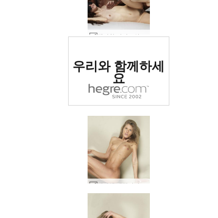
헤라와 마이크의 친밀함 #33
세계 1위 에로틱 사이트
우리와 함께하세
로 평가됨
요
엠마엠 매직미러 #28