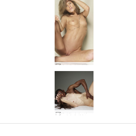
엠마엠 매직미러 #20
세계 1위 에로틱 사이트
세계 1위 에로틱 사이트
세계 1위 에로틱 사이트
세계 1위 에로틱 사이트
세계 1위 에로틱 사이트
세계 1위 에로틱 사이트
헤라와 마이크의 친밀함 #45
우리와 함께하세
우리와 함께하세
우리와 함께하세
우리와 함께하세
우리와 함께하세
우리와 함께하세
코나타 테이블쇼 2탄 #54
헤라 딜도 댄스 #29
헤라와 릭 침투 #41
에리카 듀오톤 #26
알리야 스피커 #31
에리카 듀오톤 #22
헤라 딜도 댄스 #1
에비 세인트 #106
엠마 M 에로 #22
뮤리엘 레드 #45
헤라 마스크 #26
로 평가됨
로 평가됨
로 평가됨
로 평가됨
로 평가됨
로 평가됨
타샤 알몸 #11
리 패턴 #38
카로 리틀 블랙 드레스 #57
Gislane 핑크와 블루 #59
글로리아 아메리칸 어패럴 컷아웃 팬티스타킹 #80
도미니카 C 대음순 #13
도미니카 C 비둘기 #20
도미니카 C 비둘기 #28
Emma M 벌거벗은 발레리나 #45
Emma M 벌거벗은 발레리나 #49
도미니카 C 대음순 #9
Emma M 마법의 누드 #37
Alya의 분노의 질주 #79
알리야 미러 뮤즈 2부 #34
Alya의 분노의 질주 #67
니콜라 라인 오브 뷰티 #24
마유코 도쿄 플렉시 인형 #21
Alya의 분노의 질주 #83
마유코 도쿄 플렉시 인형 #29
클로버 메탈 스툴 #85
타샤 팬티 스타킹 #25
알리야 화이트 셔츠 #67
알리야 미러 뮤즈 2부 #38
콕시 스튜디오 촬영 #57
니카 블랙 란제리 파트 1 #179
리에 퍼플 드레스 #24
Nika 검정 란제리 부분 2 #2
요
요
요
요
요
요