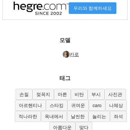
우리와 함께하세요
모델
카로
태그
손질
젖꼭지
마른
비탄
부시
사진관
아르헨티나
스타킹
귀여운
caro
나체상
적나라한
옥내에서
날씬한
놀리는
좌석
아름다운
맞다