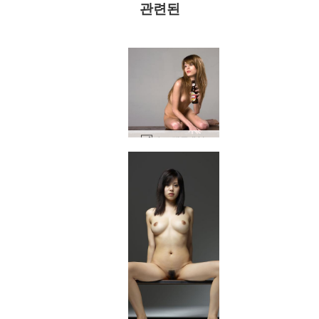
관련된
카로 맥주 #41