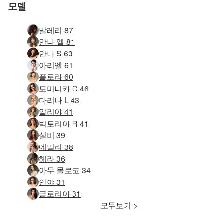
모델
발레리 87
안나 엘 81
안나 S 63
아리엘 61
플로라 60
도미니카 C 46
다리나 L 43
알리야 41
빅토리아 R 41
실비 39
에밀리 38
헤라 36
아무 몰로코 34
안야 31
글로리아 31
모두보기 >