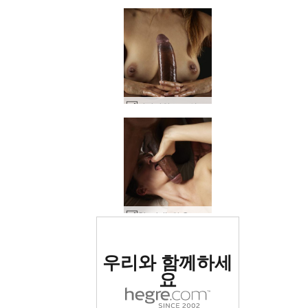
아마야와 고로의 자지와 가슴 #14
Charlotta와 Goro 큰 검정 수탉 배려 #22
세계 1위 에로틱 사이트
우리와 함께하세
로 평가됨
요