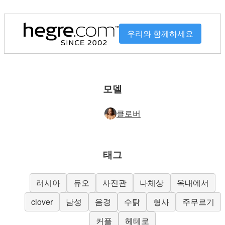
우리와 함께하세요
모델
클로버
태그
러시아
듀오
사진관
나체상
옥내에서
clover
남성
음경
수탉
형사
주무르기
커플
헤테로