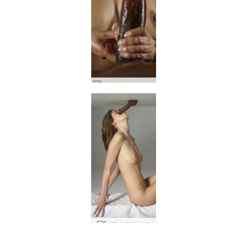
아마야와 고로의 자지와 가슴 #34
샬롯타 착유 #43