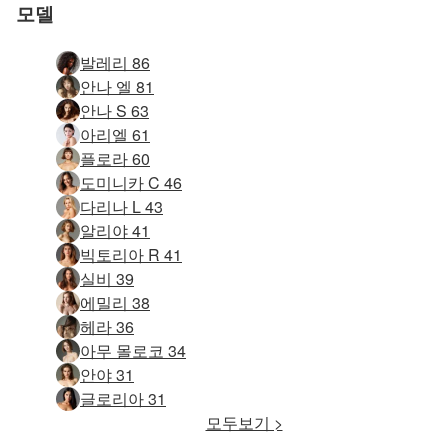
모델
발레리 86
안나 엘 81
안나 S 63
아리엘 61
플로라 60
도미니카 C 46
다리나 L 43
알리야 41
빅토리아 R 41
실비 39
에밀리 38
헤라 36
아무 몰로코 34
안야 31
글로리아 31
모두보기 >