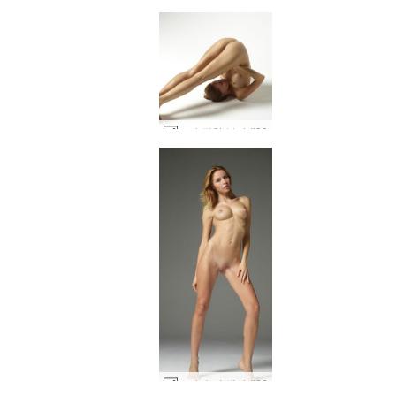
소냐 권한 부여 #30
소냐 슈퍼 섹시 #66