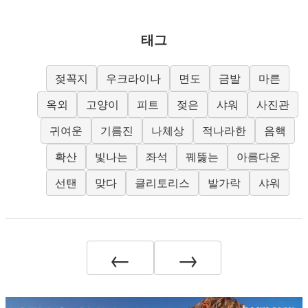
태그
젖꼭지
우크라이나
면도
금발
마른
옥외
고양이
피트
젖은
샤워
사진관
귀여운
기름진
나체상
적나라한
음핵
확산
빛나는
좌석
꿰뚫는
아름다운
선탠
맞다
클리토리스
발가락
샤워
←
→