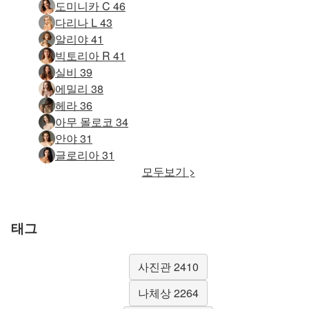
도미니카 C 46
다리나 L 43
알리야 41
빅토리아 R 41
실비 39
에밀리 38
헤라 36
아무 몰로코 34
안야 31
글로리아 31
모두보기 >
태그
사진관 2410
나체상 2264