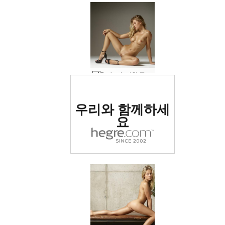
Darina L 미친 곡선 #13
세계 1위 에로틱 사이트
우리와 함께하세
로 평가됨
요