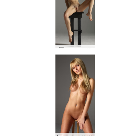
키키 기념비 #25
스텔라 수영복 #66