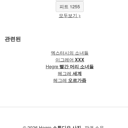
피트 1255
모두보기 >
관련된
엑스터시의 소녀들
이그레어
XXX
Hegre
빨간 머리 소녀들
헤그레
세계
헤그레
오르가즘
© 2026 Hegre
스튜디오 사진
. 판권 소유.