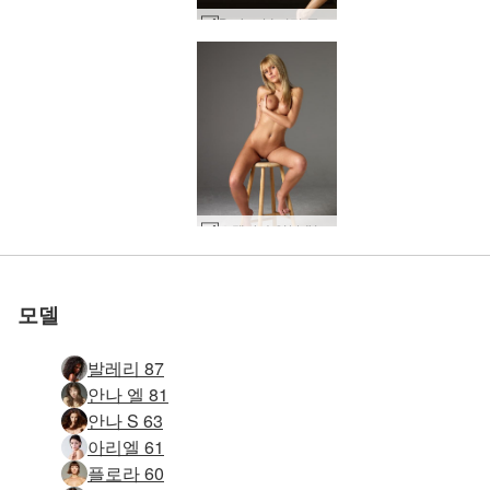
Darina LI 미적 즐거움 #25
세계 1위 에로틱 사이트
세계 1위 에로틱 사이트
세계 1위 에로틱 사이트
세계 1위 에로틱 사이트
세계 1위 에로틱 사이트
세계 1위 에로틱 사이트
우리와 함께하세
우리와 함께하세
우리와 함께하세
우리와 함께하세
우리와 함께하세
우리와 함께하세
스텔라 수영복 #102
Molli 솔로 섹스 #22
소냐 슈퍼 섹시 #62
몰리 쁘띠 열정 #28
테티 핑크 썸머 #28
테티 핑크 썸머 #32
에비 블랙 버블 #32
노출된 케이티 #37
에비 세인트 #106
완벽한 아이라 #9
알마 엔젤릭 #27
안나 S 원탁 #19
로 평가됨
로 평가됨
로 평가됨
로 평가됨
로 평가됨
로 평가됨
10월 순수 #29
벨 소개 #44
파멜라 예쁜 에 핑크 #48
Anna S 후 마사지 #39
Darina L 적나라한 꿈 #3
나탈리아 고전적인 아름다움 #4
알렉산드라 스튜디오 누드 #44
다리나엘 실키퍼펙션 #28
다리나 L 바디샷 #46
다리나 L 퍼펙트 10 #14
Darina L 라이카 모노크롬 #18
애니 스튜디오 누드 #26
클로버 메탈 스툴 #85
알렉산드라 동안 얼굴 #15
클로버 의료 페티쉬 #48
소냐 섹시 스트링 #43
에밀리 스튜디오 누드 #52
카프리스 키키 실비 여신 #11
소냐 섹시 스트링 #59
아리엘 누드 아이콘 #41
Allie 아시아 에로틱 패션 #50
로즈 페미닌 포스 #22
Amaya 및 Any Moloko 모유 수유 #36
욜란다 타이 유혹 #6
파멜라 큰 도전 1 부 #8
Nika 스튜디오 설정 #52
에바 S. 블루 스툴 #40
Julietta와 Magdalena 섹시한 곡예사 #70
요
요
요
요
요
요
모델
발레리 87
안나 엘 81
안나 S 63
아리엘 61
플로라 60