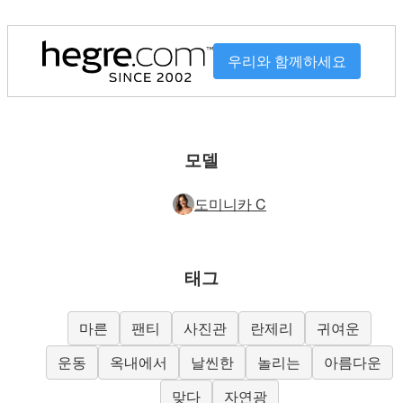
우리와 함께하세요
모델
도미니카 C
태그
마른
팬티
사진관
란제리
귀여운
운동
옥내에서
날씬한
놀리는
아름다운
맞다
자연광