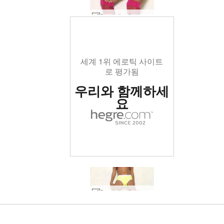
Dominika C 핑크 니삭스 #14
세계 1위 에로틱 사이트
로 평가됨
우리와 함께하세
요
세계 1위 에로틱 사이트
세계 1위 에로틱 사이트
세계 1위 에로틱 사이트
세계 1위 에로틱 사이트
세계 1위 에로틱 사이트
세계 1위 에로틱 사이트
우리와 함께하세
우리와 함께하세
우리와 함께하세
우리와 함께하세
우리와 함께하세
우리와 함께하세
Dominika C 핑크 니삭스 #2
오르시 화이트 #41
에비 세인트 #82
오르시 패션 #59
로 평가됨
로 평가됨
로 평가됨
로 평가됨
로 평가됨
로 평가됨
멜리사 패션 #9
안야 반사 #22
변덕 현상 #12
Evi 독일 섹스 폭탄 #51
도미니카 C 비둘기 #20
도미니카 C 비둘기 #28
Krista Lysa Ruslana 트리오 #77
도미니카 C 플라잉 하이 #41
도미니카 C 플라잉 하이 #45
Krista Lysa Ruslana 트리오 #69
도미니카 C 대음순 #9
도미니카 C 대음순 #13
Emma M 벌거벗은 발레리나 #29
도미니카 C 온 디스플레이 #32
도미니카 C 음부 전원 #39
도미니카 C 온 디스플레이 #44
Allie 아시아 매혹적인 #41
엠마엠 매직미러 #16
나체로 점프하는 도미니카 C #7
욜란다 태국의 아름다움 #34
니카 블랙 란제리 파트 1 #131
Emma M 모델 뮤즈 #35
니콜라 라인 오브 뷰티 #12
Emma M 마법의 누드 #37
니콜라 라인 오브 뷰티 #24
나체로 점프하는 도미니카 C #59
요코 블랙 코르셋 #17
엠마엠 매직미러 #28
Dominika C 핑크 니삭스 #10
Dominika C 실버 비키니 #22
Dominika C 미끄러운 part2 #13
Dominika C 더블 즐거움 #21
Dominika C 작은 검은 드레스 부분 2 #60
Dominika C 더블 즐거움 #37
Dominika C는 내 입술을 읽고 #53
10월 첫 포토타임 #38
10월 첫 포토타임 #14
요
요
요
요
요
요