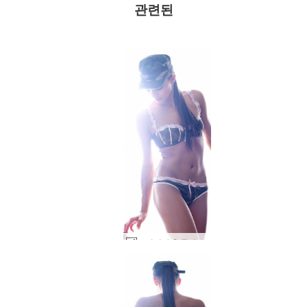
관련된
도미니카 C 군대 실루엣 #1