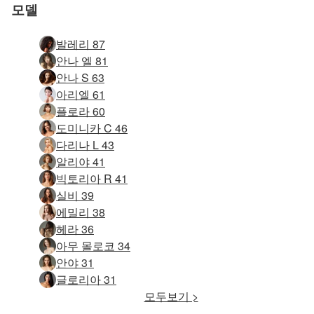
모델
발레리 87
안나 엘 81
안나 S 63
아리엘 61
플로라 60
도미니카 C 46
다리나 L 43
알리야 41
빅토리아 R 41
실비 39
에밀리 38
헤라 36
아무 몰로코 34
안야 31
글로리아 31
모두보기 >