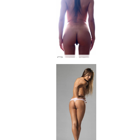
도미니카 C 군대 실루엣 #77