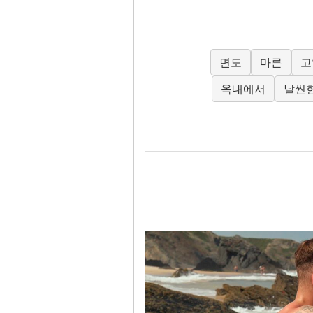
면도
마른
고
옥내에서
날씬