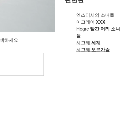
엑스터시의 소녀들
이그레어
XXX
Hegre
빨간 머리 소녀
들
 탐색하세요
헤그레
세계
헤그레
오르가즘