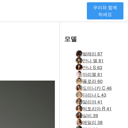
우리와 함께
하세요
모델
발레리 87
안나 엘 81
안나 S 63
아리엘 61
플로라 60
도미니카 C 46
다리나 L 43
알리야 41
빅토리아 R 41
실비 39
에밀리 38