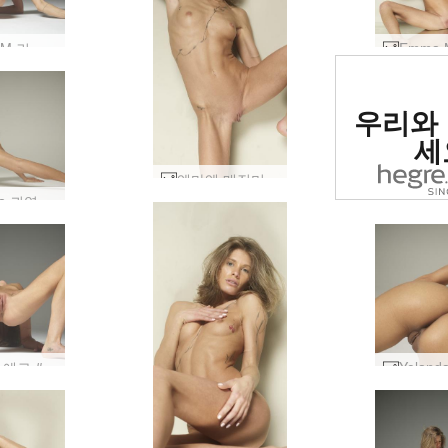
Emma M 린 사랑 #28
세계 1
우리와
사이트로
세
엠마엠 매직미러 #16
Yolanda 귀엽고 누드 #42
엠마 M 에로 #18