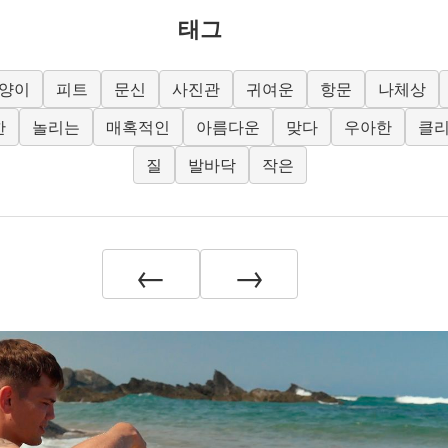
태그
양이
피트
문신
사진관
귀여운
항문
나체상
한
놀리는
매혹적인
아름다운
맞다
우아한
클
질
발바닥
작은
←
→