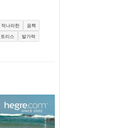
적나라한
음핵
리토리스
발가락