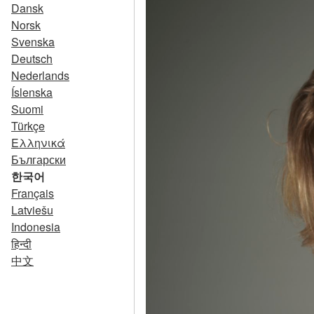
Dansk
Norsk
Svenska
Deutsch
Nederlands
Íslenska
Suomi
Türkçe
Ελληνικά
Български
한국어
Français
Latviešu
Indonesia
हिन्दी
中文