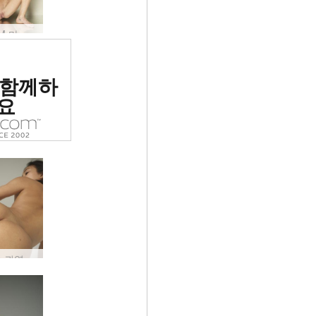
Emma M 마법의 누드 #37
위 에로틱
 함께하
 평가됨
요
Yolanda 귀엽고 누드 #50