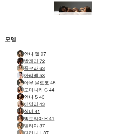
세계 1위 에로틱 사이트
세계 1위 에로틱 사이트
세계 1위 에로틱 사이트
세계 1위 에로틱 사이트
세계 1위 에로틱 사이트
세계 1위 에로틱 사이트
우리와 함께하세
우리와 함께하세
우리와 함께하세
우리와 함께하세
우리와 함께하세
우리와 함께하세
변덕과 발레리 69 #1
마야 메이헴 #13
로 평가됨
로 평가됨
로 평가됨
로 평가됨
로 평가됨
로 평가됨
마야 메이헴 #9
테티 소개 #22
Hannah 스튜디오 누드 #26
Krista Lysa Ruslana 트리오 #33
Yulia와 Polya 동기화 #70
Yulia와 Polya 동기화 #78
Caprice와 Valerie 프로토타입 #80
코나타와 룰루 교토 게이코스 #55
카프리스 키키 실비 여신 #51
코나타와 룰루 교토 게이코스 #27
클로버 에로틱 탄트라 마사지 part2 #37
폴리아와 율리아 핫시트 #64
글로리아와 니콜 여자 친구 #9
Alya와 Oksi 누드 모델 #3
클로버 에로틱 탄트라 마사지 part2 #65
캐롤리나 푸마 양말 #43
캐롤리나 푸마 양말 #51
글로리아와 니콜 적나라한 진실 #21
Alya와 Oksi 에로틱 판타지 #8
글로리아와 니콜 슬라이딩 및 글라이딩 #21
글로리아와 니콜 적나라한 진실 #9
글로리아와 니콜 적나라한 진실 #29
카프리스 녹는 얼음 #45
글로리아와 니콜 여자 친구 #1
코나타와 루루 초밥과 콩 #18
아리엘과 알렉스 친밀감 #4
지아와 이스타의 관능적인 오르가즘 여정 #26
폴리아와 율리아 핫시트 #112
글로리아 마사지 니콜 #12
폴리아와 율리아 핫시트 #76
니콜렛 머드 마스크 #15
율리아와 폴리아 듀오 #26
Anna S and Muriel 아메리칸 어패럴 언더웨어 #61
Alya Part1의 Emily와 Milena 하이 키 #21
Caprice Kiki Silvie 감질나게 트리오 #50
Alya Part1의 Emily와 Milena 하이 키 #37
Alya Part1의 Emily와 Milena 하이 키 #61
Lola와 Mya 여자 친구 #12
Lola와 Mya 여자 친구 #36
요
요
요
요
요
요
모델
안나 엘 97
발레리 72
플로라 63
아리엘 53
아무 몰로코 45
도미니카 C 44
안나 S 43
에밀리 43
실비 41
빅토리아 R 41
알리야 37
다리나 L 37