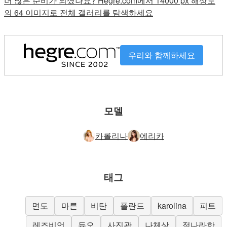
더 많은 준비가 되셨나요? Hegre.com에서 14000 px 해상도
의 64 이미지로 전체 갤러리를 탐색하세요
우리와 함께하세요
모델
카롤리나
에리카
태그
면도
마른
비탄
폴란드
karolina
피트
레즈비언
듀오
사진관
나체상
적나라한