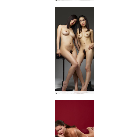
클로버 에로틱 탄트라 마사지 part2 #61
코나타와 룰루 교토 게이코스 #7