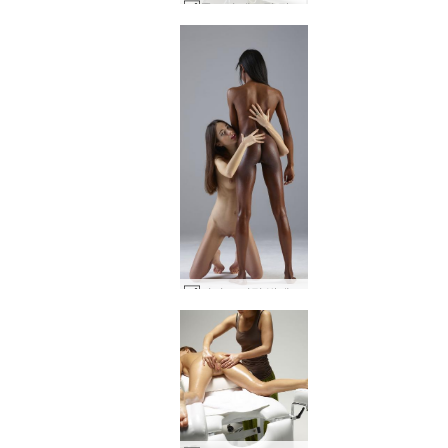
클로버 에로틱 탄트라 마사지 part2 #53
키키 크리밍 발레리 #40