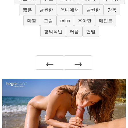
짧은
날씬한
옥내에서
날씬한
감동
마찰
그림
erica
우아한
페인트
창의적인
커플
맨발
←
→