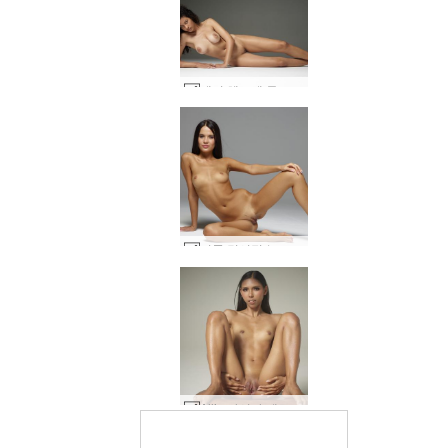
테티 헤그레 뮤즈 #24
니콜 명시적 누드 #20
Allie 아시아 에로틱 패션 #50