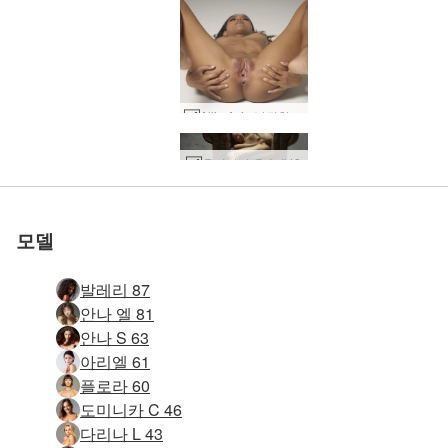
Allie Asia 날씬한 관능적 인 매혹적인 #34
세계 1위 에로틱 사이트
세계 1위 에로틱 사이트
세계 1위 에로틱 사이트
세계 1위 에로틱 사이트
세계 1위 에로틱 사이트
세계 1위 에로틱 사이트
우리와 함께하세
우리와 함께하세
우리와 함께하세
우리와 함께하세
우리와 함께하세
우리와 함께하세
올리비아 음순 #43
실비 자기 만족 #53
실비 자기 만족 #25
몰리 쁘띠 열정 #28
엠마 패션 누드 #21
테티 핑크 썸머 #28
테티 핑크 썸머 #32
소냐 권한 부여 #30
글로리아 소개 #99
글로리아 소개 #51
브리기 탑모델 #52
요코 밸런스 #48
키키 기념비 #17
안나 S 원탁 #19
로 평가됨
로 평가됨
로 평가됨
로 평가됨
로 평가됨
로 평가됨
테티 소개 #10
Allie Asia 태국 소녀 #38
Anna S 후 마사지 #39
Anna L과 Prem 건강 진단 #44
글로리아 아메리칸 어패럴 컷아웃 팬티스타킹 #68
Krista Lysa Ruslana 트리오 #69
Teti 관능적 인 누드 #41
Desi Devi와 Goro의 성적 에너지 #24
Teti 새로운 Hegre 모델 #41
Amaya 및 Any Moloko 모유 수유 #36
테티 헤그레 뮤즈 #40
Julietta와 막달레나 곡예사 트리오 #19
애니 스튜디오 누드 #26
카프리스 키키 실비 여신 #11
올리비아 누드 댄서 #26
아리엘 명백한 무죄 #10
욜란다 핑크 박람회 #31
전시 중인 에카테리나 #81
도미니카 C 음부 전원 #39
Allie Asia 고양이 형태 #29
Nika 스튜디오 설정 #52
Nika 스튜디오 설정 #56
Anna S 크리스마스 반짝이 #58
루피나 라디칼 part1 #30
루피나 라디칼 part2 #4
요
요
요
요
요
요
모델
발레리 87
안나 엘 81
안나 S 63
아리엘 61
플로라 60
도미니카 C 46
다리나 L 43