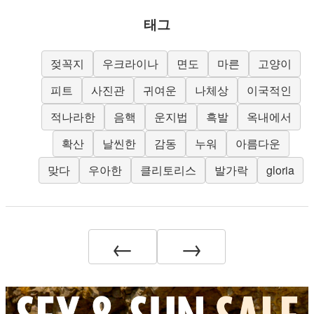
태그
젖꼭지
우크라이나
면도
마른
고양이
피트
사진관
귀여운
나체상
이국적인
적나라한
음핵
운지법
흑발
옥내에서
확산
날씬한
감동
누워
아름다운
맞다
우아한
클리토리스
발가락
gloria
←
→