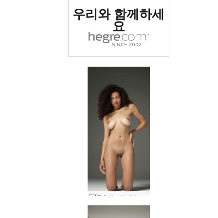
세계 1위 에로틱 사이트
우리와 함께하세
로 평가됨
요
Teti 관능적 인 누드 #5