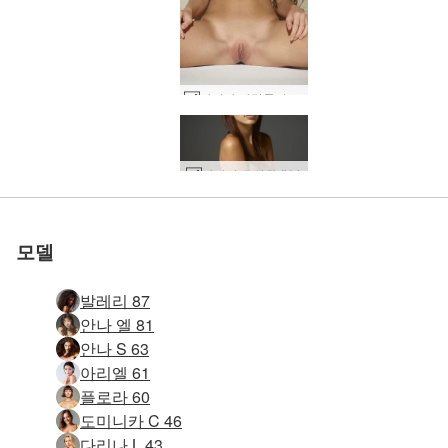
카리나 바람둥이 #48
세계 1위 에로틱 사이트
세계 1위 에로틱 사이트
세계 1위 에로틱 사이트
세계 1위 에로틱 사이트
세계 1위 에로틱 사이트
세계 1위 에로틱 사이트
우리와 함께하세
우리와 함께하세
우리와 함께하세
우리와 함께하세
우리와 함께하세
우리와 함께하세
카리나 초상화 #14
전시중인 카리나 #7
마고 순수 누드 #52
마고 순수 누드 #36
마고 순수 누드 #32
타샤 누드 사진 #37
타샤 여성 인물 #23
마고 순수 누드 #24
카리나 초상화 #46
Anya 권한 부여 #7
다니엘라 소개 #52
아나야 초상화 #9
안야 동물적 #15
카메론 소개 #56
로 평가됨
로 평가됨
로 평가됨
로 평가됨
로 평가됨
로 평가됨
안야 꽉 톤 #29
테티 소개 #10
마고 소개 #33
Allie Asia 태국 소녀 #38
Anya ripped 과 매혹적 #23
Krista Lysa Ruslana 트리오 #69
침대 준비가 된 Ksenia #32
전시중인 카리나 #11
카리나 사진 수술 #3
다니엘라 산업 누드 #3
카리나 바람둥이 #12
애니 스튜디오 누드 #26
카리나 에로 피규어 #8
Allie Asia 날씬한 관능적 인 매혹적인 #34
그물에 걸린 안야 #36
다니엘라 산업 누드 #39
다니엘라 뷰티 누드 #38
타샤 벌거벗은 올림픽 선수 #24
다니엘라 핑크 팬티 컬렉션 #17
애니 플렉시 여성 피규어 #14
Allie 아시아 에로틱 패션 #50
Allie Asia 고양이 형태 #13
타샤 아름다운 몸 #2
바람직한 엠마 M #28
바람직한 엠마 M #12
Anya 권한 부여 #19
요
요
요
요
요
요
모델
발레리 87
안나 엘 81
안나 S 63
아리엘 61
플로라 60
도미니카 C 46
다리나 L 43