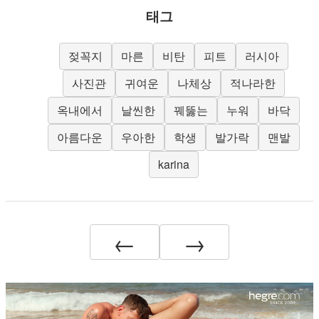
태그
젖꼭지
마른
비탄
피트
러시아
사진관
귀여운
나체상
적나라한
옥내에서
날씬한
꿰뚫는
누워
바닥
아름다운
우아한
학생
발가락
맨발
karina
←
→