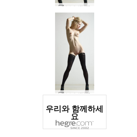
마야 메이헴 #29
마야 메이헴 #25
세계 1위 에로틱 사이트
우리와 함께하세
로 평가됨
요
세계 1위 에로틱 사이트
세계 1위 에로틱 사이트
세계 1위 에로틱 사이트
세계 1위 에로틱 사이트
세계 1위 에로틱 사이트
세계 1위 에로틱 사이트
우리와 함께하세
우리와 함께하세
우리와 함께하세
우리와 함께하세
우리와 함께하세
우리와 함께하세
코시 핑크 핑크 #66
코시 핑크 핑크 #50
코시 핑크 핑크 #38
엠마 무릎 양말 #42
엠마 무릎 양말 #18
마야 아이보리 #22
Silvie 바 의자 #14
리아나 유혹 #18
로 평가됨
로 평가됨
로 평가됨
로 평가됨
로 평가됨
로 평가됨
마야 메이헴 #5
테아 텐더 #66
테아 텐더 #10
테아 텐더 #18
테아 단검 #58
엠마 데님 #37
변덕 현상 #12
탠 탑을 입은 베로니카 #39
사키 블루 온 블루 #74
Rylan 누드 뜨거운 요가 #17
Emma M 벌거벗은 발레리나 #29
Krista Lysa Ruslana 트리오 #77
콕시 스튜디오 촬영 #69
아늑한 클래식 뷰티 #25
캐롤리나 푸마 양말 #51
올레나 O 탱크탑 #70
리아나 크레이지 섹시 #6
캐롤리나 푸마 양말 #31
카프리스 코르셋 #43
도미니카 C 음부 전원 #39
리아나 날씬 섹시 #5
캐롤리나 푸마 양말 #47
Dominika C 실버 비키니 #22
Annalina 레드 핫 #23
Annalina 레드 핫 #39
Annalina 레드 핫 #51
Dominika C 빨간 팬티 #58
테아 블랙 &amp; 화이트 #30
Ksenia 보지 슬립 #3
테아 블랙 &amp; 화이트 #42
10월 헤그레 모델 #33
10월 첫 포토타임 #38
10월 첫 포토타임 #14