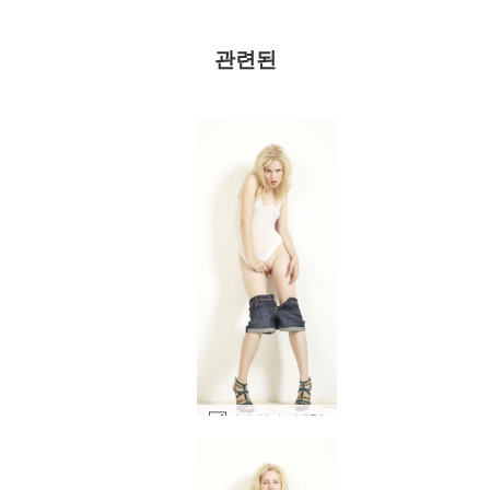
관련된
마야 하이 키 #54