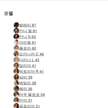
요
요
요
요
요
요
모델
발레리 87
안나 엘 81
안나 S 63
아리엘 61
플로라 60
도미니카 C 46
다리나 L 43
알리야 41
빅토리아 R 41
실비 39
에밀리 38
헤라 36
아무 몰로코 34
안야 31
글로리아 31