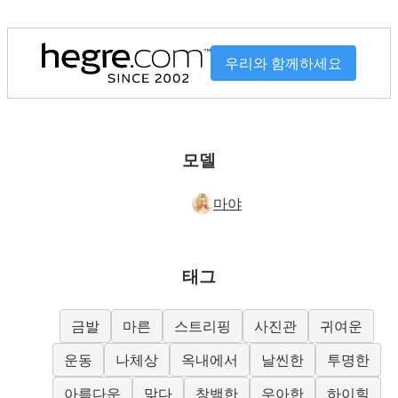
우리와 함께하세요
모델
마야
태그
금발
마른
스트리핑
사진관
귀여운
운동
나체상
옥내에서
날씬한
투명한
아름다운
맞다
창백한
우아한
하이힐