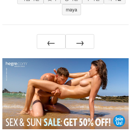
maya
←
→