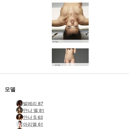
Nicolette 누드 완벽 #32
세계 1위 에로틱 사이트
세계 1위 에로틱 사이트
세계 1위 에로틱 사이트
세계 1위 에로틱 사이트
세계 1위 에로틱 사이트
세계 1위 에로틱 사이트
우리와 함께하세
우리와 함께하세
우리와 함께하세
우리와 함께하세
우리와 함께하세
우리와 함께하세
리디아 소개 #48
신디 자연 누드 #11
신디 자연 누드 #51
마고 순수 누드 #52
Vi 누드 사진 #25
키키 기념비 #25
리디아 소개 #52
키키 기념비 #17
키키 기념비 #41
카메론 소개 #56
리디아 소개 #64
키키뱅 몸매 #52
안나 S 원탁 #19
로 평가됨
로 평가됨
로 평가됨
로 평가됨
로 평가됨
로 평가됨
안야 꽉 톤 #37
시인 키키 #64
실비 총 #6
모든 Moloko 모델 뮤즈 #17
Anna L 젖은 에 침대 #25
빅토리아 R 피트니스 #69
빅토리아 R 조각품 #68
Nicolette 아름다움 정의 #33
Nicolette 아름다움 정의 #41
카프리스 슈퍼모델 #41
Nicolette 아름다움 정의 #29
카리나 피어싱 아름다움 #29
막달레나 에로틱 곡예사 #30
올리비아 누드 댄서 #26
Emma M 린 사랑 #28
아이야 여성의 힘 #15
마리카 미스 모스크바 #18
루피나 바비 인형 #75
다니엘라 산업 누드 #3
Nicolette 여성 인물 #57
애니 스튜디오 누드 #26
키키 산부인과 검진 #8
카프리스 키키 실비 여신 #11
바람직한 엠마 M #28
바람직한 엠마 M #12
Anya 권한 부여 #19
10월의 벌거벗은 피부 #3
요
요
요
요
요
요
모델
발레리 87
안나 엘 81
안나 S 63
아리엘 61