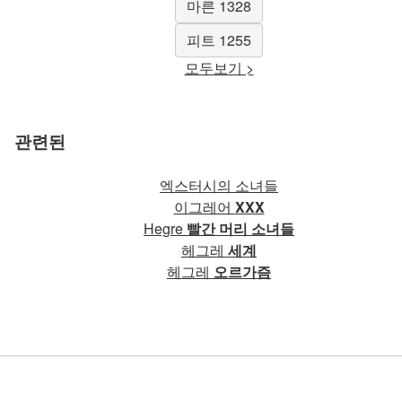
마른 1328
피트 1255
모두보기 >
관련된
엑스터시의 소녀들
이그레어
XXX
Hegre
빨간 머리 소녀들
헤그레
세계
헤그레
오르가즘