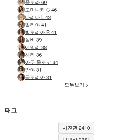
플로라 60
도미니카 C 46
다리나 L 43
알리야 41
빅토리아 R 41
실비 39
에밀리 38
헤라 36
아무 몰로코 34
안야 31
글로리아 31
모두보기 >
태그
사진관 2410
나체상 2264