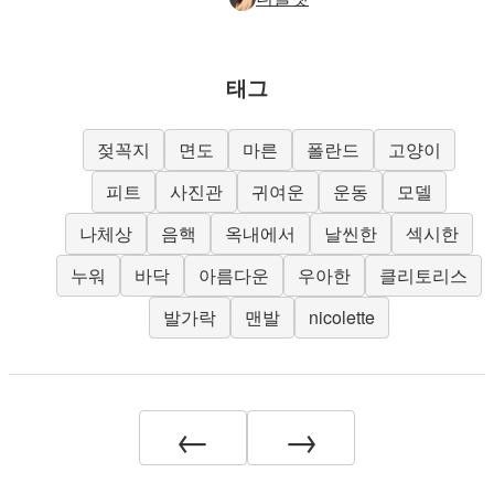
태그
젖꼭지
면도
마른
폴란드
고양이
피트
사진관
귀여운
운동
모델
나체상
음핵
옥내에서
날씬한
섹시한
누워
바닥
아름다운
우아한
클리토리스
발가락
맨발
nicolette
←
→