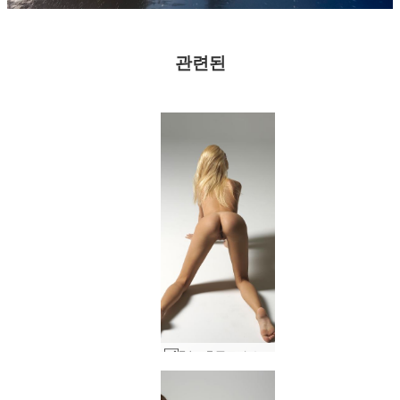
관련된
Erica F 플로어 쇼 #63