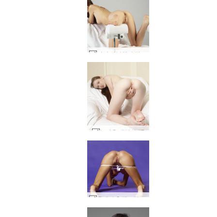
키키 산부인과 검진 #8
놀라운 에밀리 #7
올레나 O 탱크탑 #70