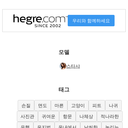
우리와 함께하세요
모델
스타샤
태그
손질
면도
마른
고양이
피트
나귀
사진관
귀여운
항문
나체상
적나라한
음핵
운지법
옥내에서
날씬한
놀리는