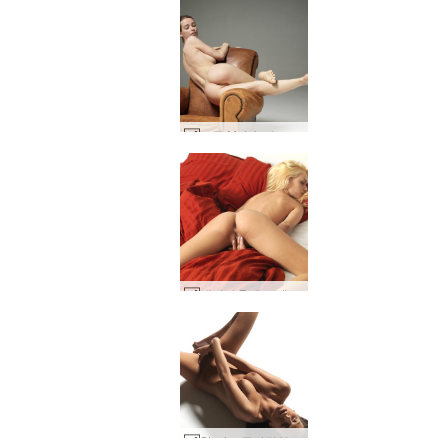
모든 Moloko 누드 초상화 #32
에리카 F 레드 앤 핑크 #52
세계 1위 에로틱 사이트
세계 1위 에로틱 사이트
세계 1위 에로틱 사이트
세계 1위 에로틱 사이트
세계 1위 에로틱 사이트
세계 1위 에로틱 사이트
우리와 함께하세
우리와 함께하세
우리와 함께하세
우리와 함께하세
우리와 함께하세
우리와 함께하세
Stasha 극단적인 누드 #83
전시중인 카리나 #7
실비 자기 만족 #53
에비 블랙 버블 #32
뒤에서 몰로코 #17
미라벨 비 2부 #28
요코 바 의자 #48
키키 기념비 #41
니콜라 알몸 #38
헤라 마스크 #26
니콜라 알몸 #46
니콜라 알몸 #42
안나 S 베개 #28
로 평가됨
로 평가됨
로 평가됨
로 평가됨
로 평가됨
로 평가됨
뷔 밀키 #25
발레리 gyno 운동 #17
도미니카 C아메리칸 어패럴 드레스 #134
도미니카 C 미끄러운 #38
Marjana 뜨거운 러시아어 #29
도미니카 C 대음순 #9
안나 S 바디 스컬프팅 #56
안나 S 바디 스컬프팅 #52
에어론 체어 올레나 오 #26
나체로 점프하는 도미니카 C #59
니콜라 센슈얼 터치 #33
멜린다 침대 스프레드 #21
카티아 가랑이 없음 #31
발레리 엉덩이 예술 #45
에밀리 핑크 로즈 #48
어떤 몰로코 페미닌포스 #20
플로라 바디 아트 #16
도미니카 C 특출 #23
발레리 엉덩이 예술 #41
에리카 F 레드 앤 핑크 #64
Dominika C 미끄러운 part2 #1
루피나 라디칼 part2 #4
루피나 라디칼 part1 #42
Stasha 콘크리트 누드 #7
Flora 단단한 빛 part1 #49