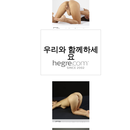
Dominika C는 내 입술을 읽고 #53
세계 1위 에로틱 사이트
우리와 함께하세
로 평가됨
요
키키뱅 몸매 #52