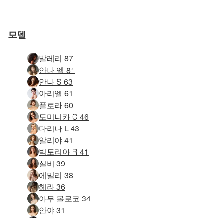
요
요
요
요
요
요
모델
발레리 87
안나 엘 81
안나 S 63
아리엘 61
플로라 60
도미니카 C 46
다리나 L 43
알리야 41
빅토리아 R 41
실비 39
에밀리 38
헤라 36
아무 몰로코 34
안야 31