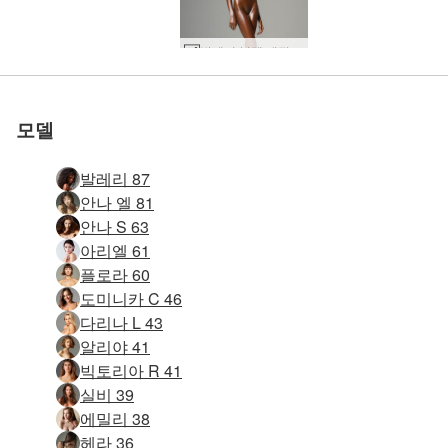
세계 1위 에로틱 사이트
세계 1위 에로틱 사이트
세계 1위 에로틱 사이트
세계 1위 에로틱 사이트
세계 1위 에로틱 사이트
세계 1위 에로틱 사이트
우리와 함께하세
우리와 함께하세
우리와 함께하세
우리와 함께하세
우리와 함께하세
우리와 함께하세
발레리 블랙 매직 #74
발레리 암 여우 #51
발레리 암 여우 #15
발레리 암 여우 #27
발레리 레깅스 #83
발레리 레깅스 #39
발레리 얼룩말 #89
발레리 외음부 #21
발레리 연기자 #50
발레리 암 여우 #3
발레리 발륨 #50
발레리 우드 #59
발레리 우드 #23
로 평가됨
로 평가됨
로 평가됨
로 평가됨
로 평가됨
로 평가됨
로즈 롤러 #23
발레리 gyno 운동 #45
발레리 gyno 운동 #17
Simone 관능적 인 누드 #71
Simone 관능적 인 누드 #27
Teti 관능적 인 누드 #5
발레리 다리 운동 #56
발레리 섹시한 건너 뛰기 #52
발레리 옐로우 비키니 #83
발레리 섹시한 건너 뛰기 #12
발레리 아메리칸 어패럴 팬티스타킹 #80
발레리 미니 비키니 #84
발레리 스트링 스커트 #10
발레리 아메리칸 어패럴 팬티스타킹 #60
발레리 엉덩이 예술 #45
발레리 아메리칸 어패럴 팬티스타킹 #48
발레리 엉덩이 예술 #41
발레리 피트니스 전문가 #98
발레리 네 손가락 #65
발레리 옐로우 비키니 #71
발레리 옐로우 비키니 #55
발레리 옐로우 비키니 #91
발레리 스트링 스커트 #46
발레리 피트니스 전문가 #62
발레리 손가락 재미 #29
발레리 피트니스 전문가 #2
발레리 스트링 스커트 #74
Valerie 셀프 마사지 2부 #21
요
요
요
요
요
요
모델
발레리 87
안나 엘 81
안나 S 63
아리엘 61
플로라 60
도미니카 C 46
다리나 L 43
알리야 41
빅토리아 R 41
실비 39
에밀리 38
헤라 36