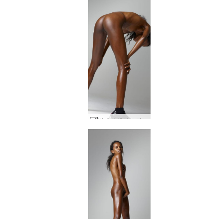
발레리 섹시 스쿼트 #34