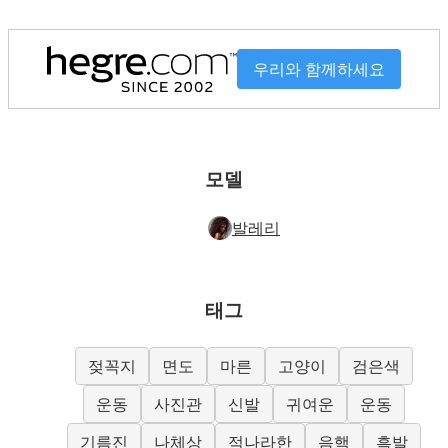
우리와 함께하세요
모델
발레리
태그
젖꼭지
면도
마른
고양이
검은색
운동
사진관
신발
귀여운
운동
기름진
나체상
적나라한
음핵
흑발