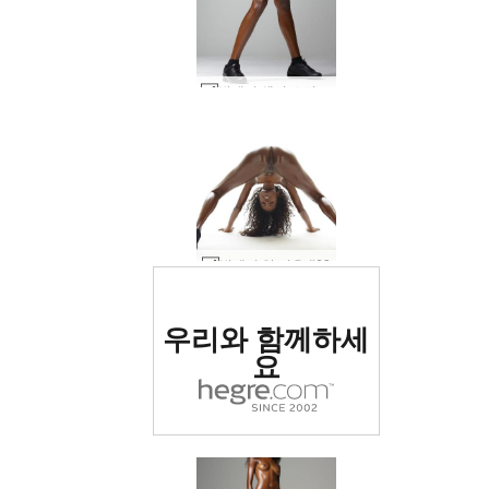
발레리 섹시 스쿼트 #6
발레리 암 여우 #63
세계 1위 에로틱 사이트
우리와 함께하세
로 평가됨
요