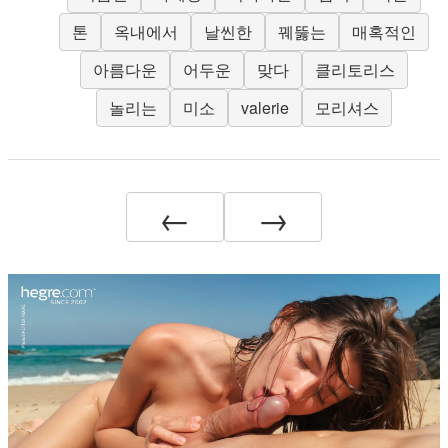
톤
옥내에서
날씬한
꿰뚫는
매혹적인
아름다운
어두운
맞다
클리토리스
놀리는
미소
valerie
모리셔스
←
→