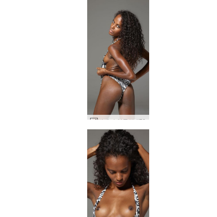
발레리 얼룩말 #73