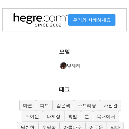
우리와 함께하세요
모델
발레리
태그
마른
피트
검은색
스트리핑
사진관
귀여운
나체상
흑발
톤
옥내에서
날씬한
수영복
아름다운
어두운
맞다