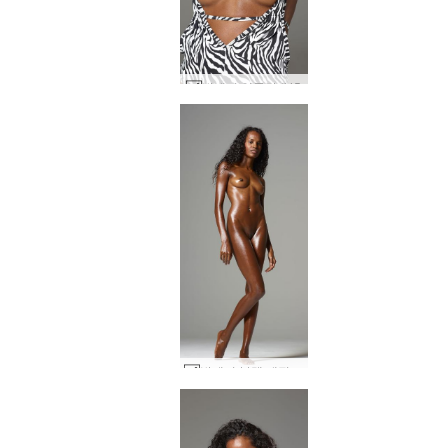
발레리 얼룩말 #45
발레리 블랙 매직 #74