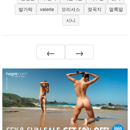
발가락
valerie
모리셔스
젖꼭지
얼룩말
시니
←
→