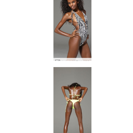
발레리 얼룩말 #33