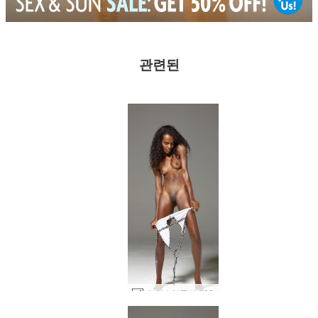
관련된
발레리 얼룩말 #89