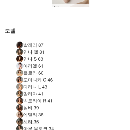
세계 1위 에로틱 사이트
세계 1위 에로틱 사이트
세계 1위 에로틱 사이트
세계 1위 에로틱 사이트
세계 1위 에로틱 사이트
세계 1위 에로틱 사이트
우리와 함께하세
우리와 함께하세
우리와 함께하세
우리와 함께하세
우리와 함께하세
우리와 함께하세
Vi 콘트라스트 #25
Vi 갤러리 누드 #20
아이야 기념비 #40
나탈리아 가슴 #29
아이야 기념비 #24
아니 매혹적인 #43
Dasha T 도발 #18
Vi 갤러리 누드 #8
키키 기념비 #25
키키 기념비 #17
키키 기념비 #41
잉가 유혹녀 #36
밀라 풍만한 #19
키키뱅 몸매 #52
마야 메이헴 #29
로 평가됨
로 평가됨
로 평가됨
로 평가됨
로 평가됨
로 평가됨
마야 메이헴 #5
10월 순수 #29
제어 불능 #60
알바 알몸 #16
실비 총 #22
실비 총 #6
모든 Moloko 누드 색조 #5
En 미친 에 a 충전기 #124
Teti 관능적 인 누드 #5
애니 스튜디오 누드 #26
타샤 벌거벗은 올림픽 선수 #24
애니 플렉시 여성 피규어 #14
마리카 미스 모스크바 #18
클로버 메탈 스툴 #41
캐롤리나 푸마 양말 #51
Amaya 및 Any Moloko 모유 수유 #36
클로버 메탈 스툴 #85
캐롤리나 푸마 양말 #31
니콜라 센슈얼 터치 #33
캐롤리나 푸마 양말 #47
클로버 의료 페티쉬 #48
클로버 의료 페티쉬 #40
Annalina 레드 핫 #51
Julietta와 Magdalena 섹시한 곡예사 #14
Julietta와 Magdalena 섹시한 곡예사 #70
요
요
요
요
요
요
모델
발레리 87
안나 엘 81
안나 S 63
아리엘 61
플로라 60
도미니카 C 46
다리나 L 43
알리야 41
빅토리아 R 41
실비 39
에밀리 38
헤라 36
아무 몰로코 34