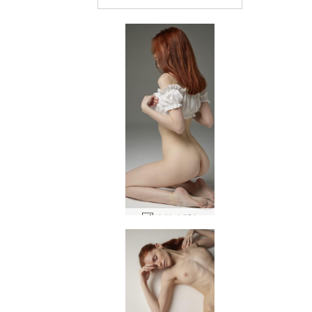
뷔 밀키 #21