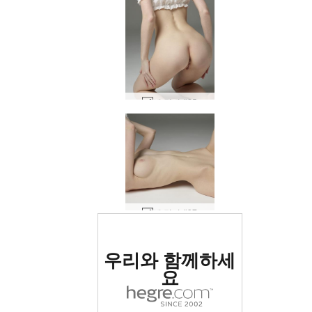
뷔 밀키 #25
뷔 밀키 #37
세계 1위 에로틱 사이트
우리와 함께하세
로 평가됨
요