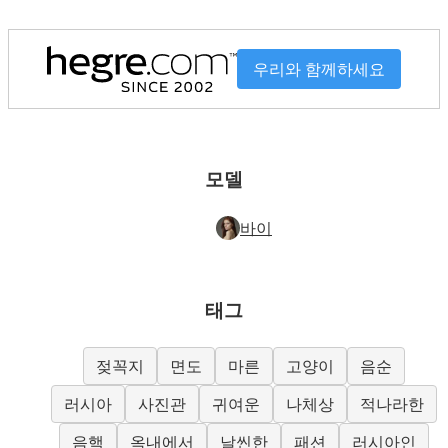
우리와 함께하세요
모델
바이
태그
젖꼭지
면도
마른
고양이
음순
러시아
사진관
귀여운
나체상
적나라한
음핵
옥내에서
날씬한
패션
러시아인