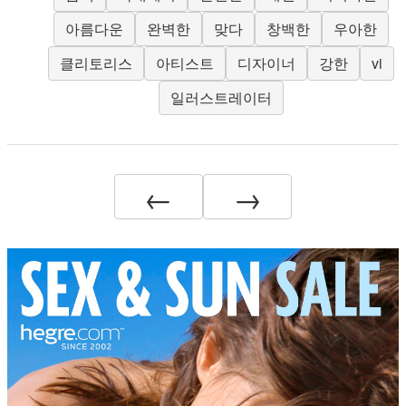
아름다운
완벽한
맞다
창백한
우아한
클리토리스
아티스트
디자이너
강한
vi
일러스트레이터
←
→