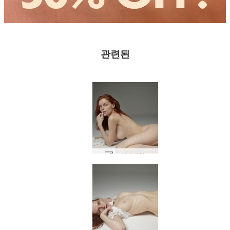
관련된
뷔 밀키 #41