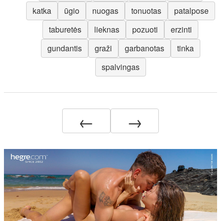
katka
ūgio
nuogas
tonuotas
patalpose
taburetės
lieknas
pozuoti
erzinti
gundantis
graži
garbanotas
tinka
spalvingas
←
→