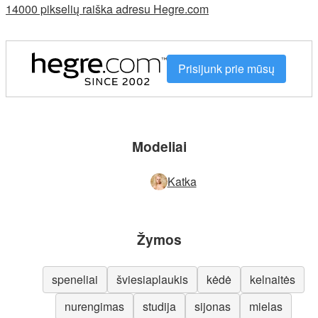
14000 pikselių raiška adresu Hegre.com
Prisijunk prie mūsų
Modeliai
Katka
Žymos
speneliai
šviesiaplaukis
kėdė
kelnaitės
nurengimas
studija
sijonas
mielas