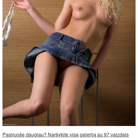
Pasiruošę daugiau? Naršykite visą galeriją su 97 vaizdais