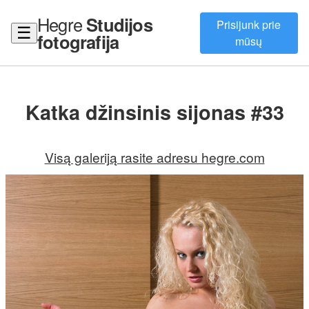
Hegre
Studijos
Prisijunk prie
☰
fotografija
mūsų
Katka džinsinis sijonas #33
Visą galeriją rasite adresu hegre.com