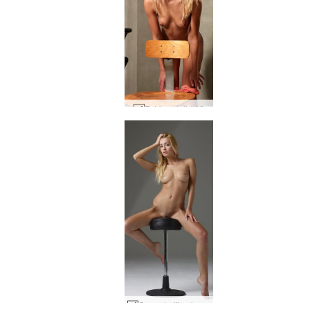
Evi šventoji #82
Coxy studijos kadrai #69