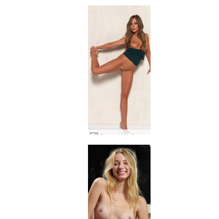
Kira padėtis 6 val #46