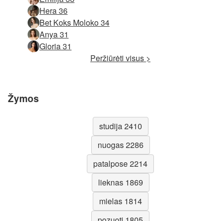
Hera 36
Bet Koks Moloko 34
Anya 31
Gloria 31
Peržiūrėti visus >
Žymos
studija 2410
nuogas 2286
patalpose 2214
lieknas 1869
mielas 1814
pozuoti 1805