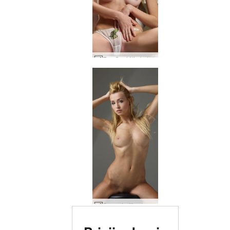
Eva S. vėžlio kelnaitės #40
Coxy studijos kadrai #57
Įvertinta # 1 erotinė