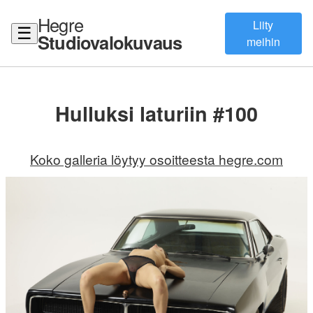
Hegre
Liity
☰
Studiovalokuvaus
meihin
Hulluksi laturiin #100
Koko galleria löytyy osoitteesta hegre.com