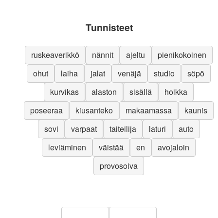
Tunnisteet
ruskeaverikkö
nännit
ajeltu
pienikokoinen
ohut
laiha
jalat
venäjä
studio
söpö
kurvikas
alaston
sisällä
hoikka
poseeraa
kiusanteko
makaamassa
kaunis
sovi
varpaat
taiteilija
laturi
auto
leviäminen
väistää
en
avojaloin
provosoiva