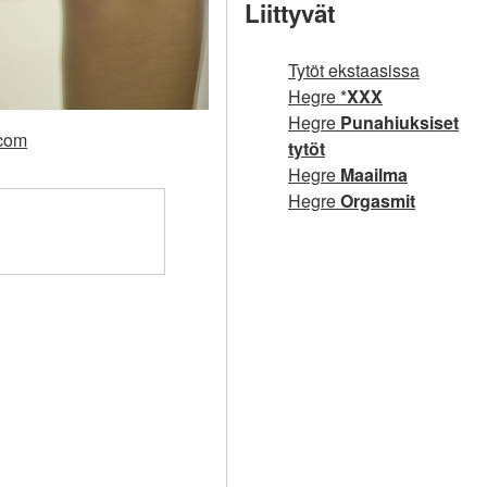
Liittyvät
Tytöt ekstaasissa
Hegre *
XXX
Hegre
Punahiuksiset
.com
tytöt
Hegre
Maailma
Hegre
Orgasmit