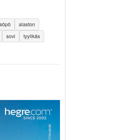
söpö
alaston
sovi
tyylikäs