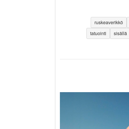
ruskeaverikkö
tatuointi
sisällä