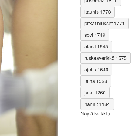
poseeraa 1811
kaunis 1773
pitkät hiukset 1771
sovi 1749
alasti 1645
ruskeaverikkö 1575
ajeltu 1549
laiha 1328
jalat 1260
nännit 1184
Näytä kaikki >