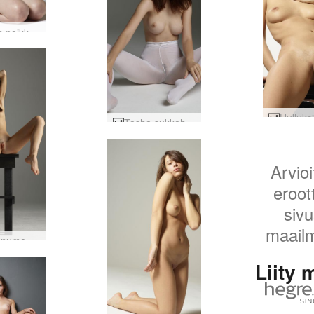
Ryonen poikkeuksellinen kauneus #19
Tasha sukkahousut #25
Arvioi
eroot
sivu
maail
Kiki monumentaalinen #25
Liity 