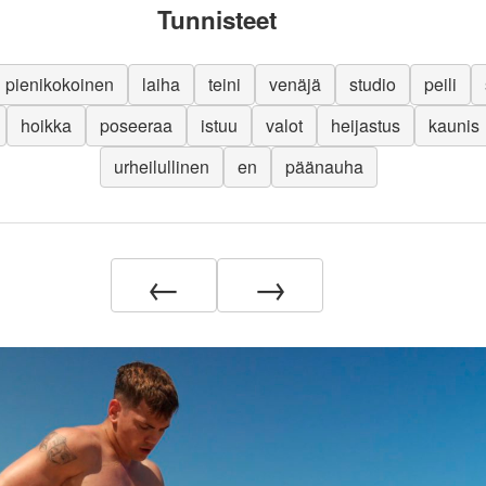
Tunnisteet
pienikokoinen
laiha
teini
venäjä
studio
peili
hoikka
poseeraa
istuu
valot
heijastus
kaunis
urheilullinen
en
päänauha
←
→