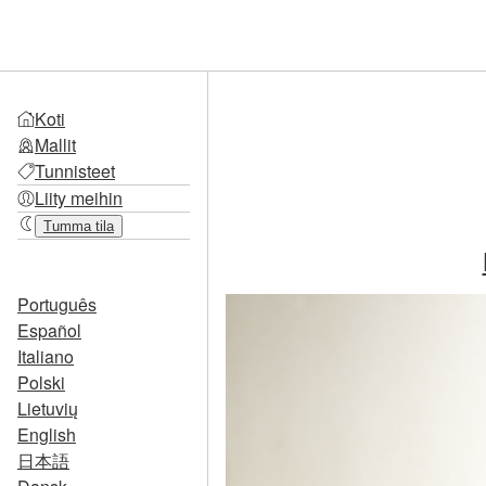
Koti
Mallit
Tunnisteet
Liity meihin
Tumma tila
Português
Español
Italiano
Polski
Lietuvių
English
日本語