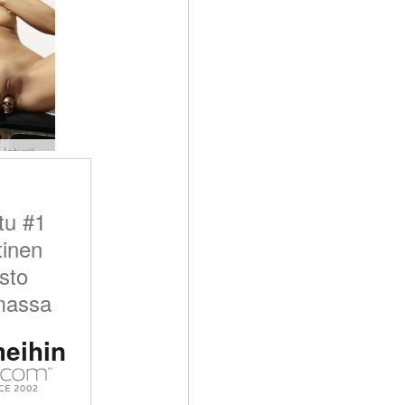
Hulluksi laturiin #124
tu #1
tinen
sto
massa
meihin