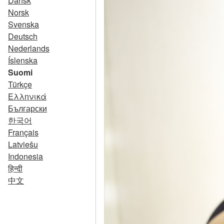
Dansk
Norsk
Svenska
Deutsch
Nederlands
Íslenska
Suomi
Türkçe
Ελληνικά
Български
한국어
Français
Latviešu
Indonesia
हिन्दी
中文