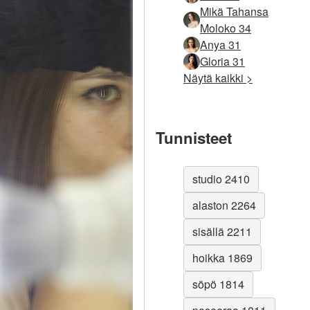
Mikä Tahansa
Moloko 34
Anya 31
Gloria 31
Näytä kaikki >
Tunnisteet
studio 2410
alaston 2264
sisällä 2211
hoikka 1869
söpö 1814