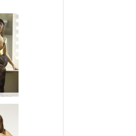
En heijastuksia #22