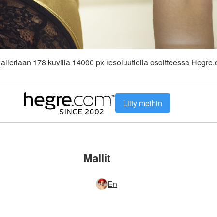
galleriaan 178 kuvilla 14000 px resoluutiolla osoitteessa Hegre
Liity meihin
Mallit
En