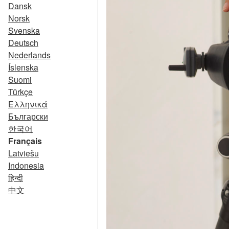
Dansk
Norsk
Svenska
Deutsch
Nederlands
Íslenska
Suomi
Türkçe
Ελληνικά
Български
한국어
Français
Latviešu
Indonesia
हिन्दी
中文