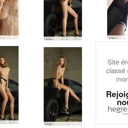
Alya crémeuse par Alya #81
Alya rapide et furieuse par Alya #95
Site ér
classé 
mo
Rejoi
no
Alya rapide et furieuse par Alya #87
Alya rapide et furieuse par Alya #83