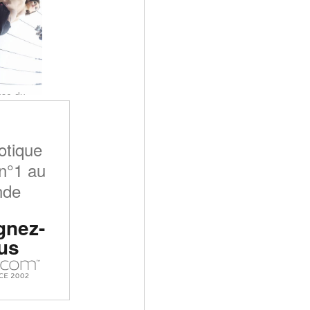
Alya muse du miroir partie 2 #26
otique
n°1 au
nde
gnez-
us