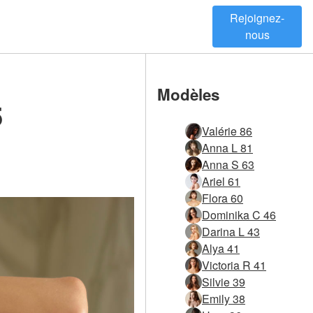
Rejoignez-
nous
Modèles
5
Valérie 86
Anna L 81
Anna S 63
Ariel 61
Flora 60
Dominika C 46
Darina L 43
Alya 41
Victoria R 41
Silvie 39
Emily 38