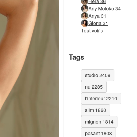
Hera 36
Any Moloko 34
Anya 31
Gloria 31
Tout voir >
Tags
studio 2409
nu 2285
l'intérieur 2210
slim 1860
mignon 1814
posant 1808