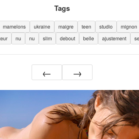
Tags
mamelons
ukraine
maigre
teen
studio
mignon
teur
nu
nu
slim
debout
belle
ajustement
se
←
→