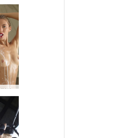
Alya crémeuse par Alya #33