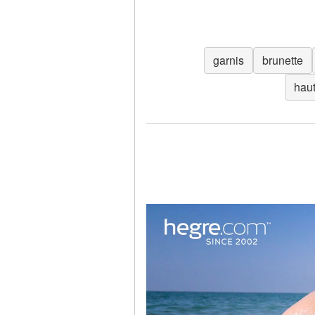
garnis
brunette
hau