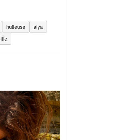
huileuse
alya
lfie