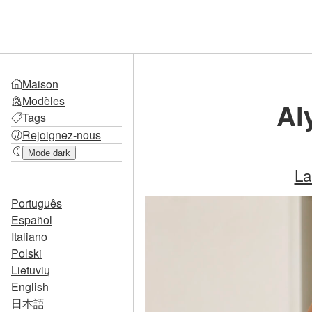
Maison
Modèles
Al
Tags
Rejoignez-nous
Mode dark
La
Português
Español
Italiano
Polski
Lietuvių
English
日本語