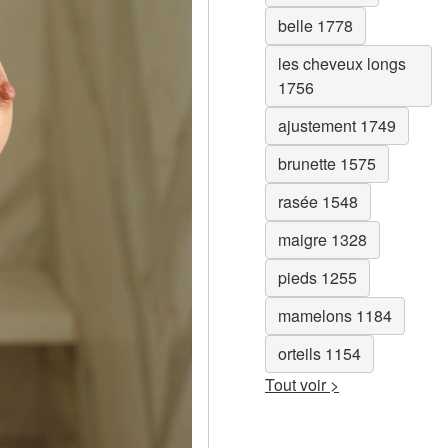
belle 1778
les cheveux longs
1756
ajustement 1749
brunette 1575
rasée 1548
maigre 1328
pieds 1255
mamelons 1184
orteils 1154
Tout voir >