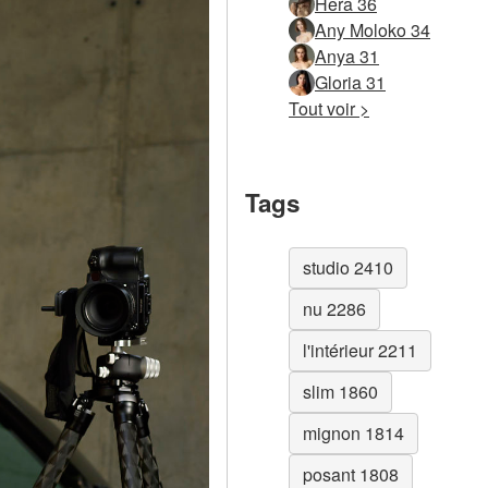
Hera 36
Any Moloko 34
Anya 31
Gloria 31
Tout voir >
Tags
studio 2410
nu 2286
l'intérieur 2211
slim 1860
mignon 1814
posant 1808