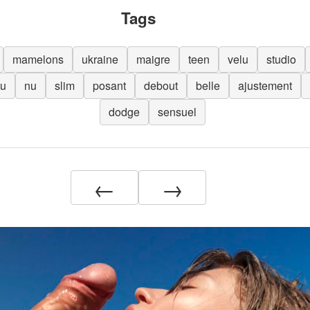
Tags
mamelons
ukraine
maigre
teen
velu
studio
u
nu
slim
posant
debout
belle
ajustement
dodge
sensuel
←
→