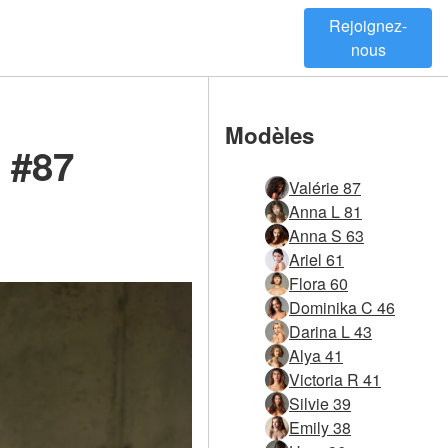
Rejoignez-
nous
Modèles
a #87
Valérie 87
Anna L 81
Anna S 63
Ariel 61
Flora 60
Dominika C 46
Darina L 43
Alya 41
Victoria R 41
Silvie 39
Emily 38