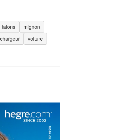
talons
mignon
chargeur
voiture