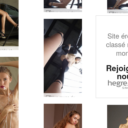
Alya muse du miroir partie 2 #34
Site ér
classé 
Alya rapide et furieuse par Alya #83
mo
Rejoi
no
Alya muse du miroir partie 2 #26