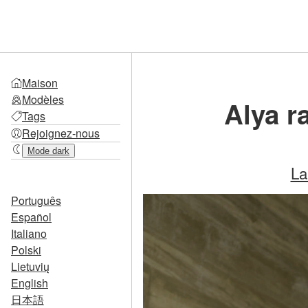
Maison
Modèles
Alya r
Tags
Rejoignez-nous
Mode dark
La
Português
Español
Italiano
Polski
Lietuvių
English
日本語