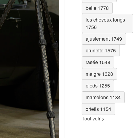
belle 1778
les cheveux longs
1756
ajustement 1749
brunette 1575
rasée 1548
maigre 1328
pieds 1255
mamelons 1184
orteils 1154
Tout voir >