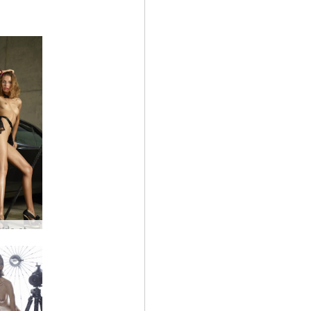
Alya rapide et furieuse par Alya #95