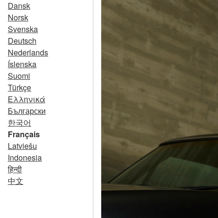
Dansk
Norsk
Svenska
Deutsch
Nederlands
Íslenska
Suomi
Türkçe
Ελληνικά
Български
한국어
Français
Latviešu
Indonesia
हिन्दी
中文