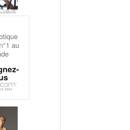
Alya muse du miroir partie 2 #38
otique
n°1 au
nde
gnez-
us