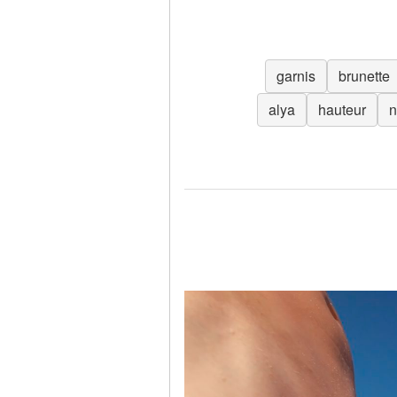
garnis
brunette
alya
hauteur
n