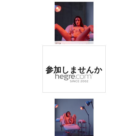
グレース バイブレーション トリートメント #19
世界でナンバー1の評価
参加しませんか
を受けたエロサイト