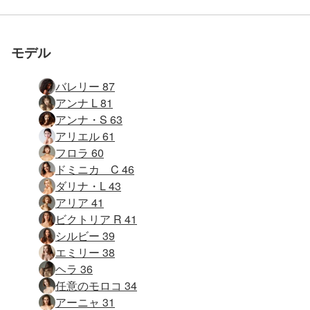
参加しませんか
参加しませんか
参加しませんか
参加しませんか
参加しませんか
参加しませんか
を受けたエロサイト
を受けたエロサイト
を受けたエロサイト
を受けたエロサイト
を受けたエロサイト
を受けたエロサイト
モデル
バレリー 87
アンナ L 81
アンナ・S 63
アリエル 61
フロラ 60
ドミニカ C 46
ダリナ・L 43
アリア 41
ビクトリア R 41
シルビー 39
エミリー 38
ヘラ 36
任意のモロコ 34
アーニャ 31