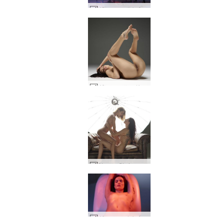
グレース バイブレーション トリートメント #55
グレース ヌード アート #46
Alya と Oksi のエロティックなファンタジー #8
世界でナンバー1の評価
世界でナンバー1の評価
世界でナンバー1の評価
世界でナンバー1の評価
世界でナンバー1の評価
世界でナンバー1の評価
グレース バイブレーション トリートメント #111
アリエル複視 #57
ディタ紹介 #15
テティ紹介 #10
ベル紹介 #44
Alya と Oksi のヌード モデル #7
Alya と Oksi ウクライナのヌード モデル #45
Alya と Oksi の女性ファンタジー #5
Alya と Oksi ウクライナのヌード モデル #41
テティの官能的なヌード #41
オリビア・ピンキー #30
オリビアヌードダンサー #26
クリスティン紹介 #11
ジュリアヌードボディ #36
アナヤの敏感ヌード #30
テティの新しいヘグレモデル #1
アリエル・セクササイズ #31
アリエル・エンジェリック #31
ヨーコ 黒コルセット #17
テティ・ヘグレのミューズ #24
アリアとオクシのガールフレンド #13
テティの新しいヘグレモデル #41
アリエルのプライベート ポートレート #47
ケイティパンスト #66
ヨーコ 黒コルセット #9
ニコール 露骨なヌード #20
アリエル・セクササイズ #27
テティ・ヘグレのミューズ #40
グレース バイブレーション トリートメント #107
グレース バイブレーション トリートメント #11
アレクサンドラ スタジオ ヌード #44
アリエル ホワイト イノセンス #11
アリエル ホワイト イノセンス #47
アレクサンドラ ベビーフェイス #15
アレクサンドラ ベビーフェイス #87
アリエル ホワイト イノセンス #3
ルフィーナ バービー人形 #15
グレース ヌード アート #34