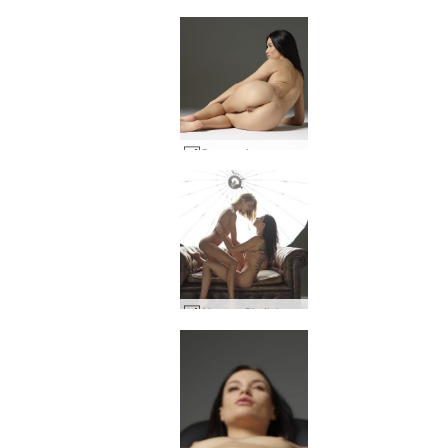
Grace minyon güzellik #24
Alya ve Oksi'nin erotik fantezisi #8