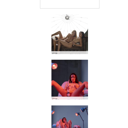
Alya ve Oksi Ukraynalı çıplak modeller #45
Grace titreşimli tedavi #19