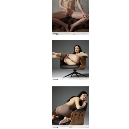
Grace erotik keşif #55
Grace oturuyor #34
Grace oturuyor #14