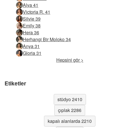
Alya 41
Victoria R. 41
Silvie 39
Emily 38
Hera 36
Herhangi Bir Moloko 34
Anya 31
Gloria 31
Hepsini gör >
Etiketler
stüdyo 2410
çıplak 2286
kapalı alanlarda 2210