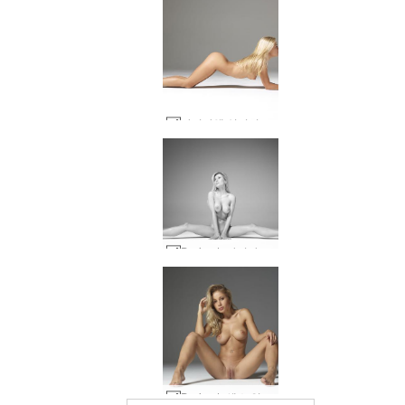
다리나엘 실키퍼펙션 #28
Darina L 라이카 모노크롬 #18
Darina L 섹스 인형 #12