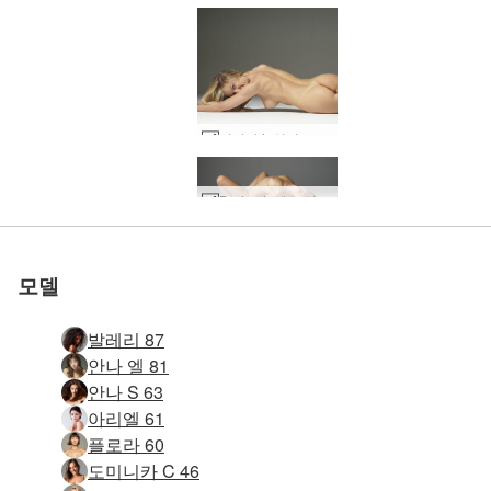
다리나 L 실키 스킨 #6
세계 1위 에로틱 사이트
세계 1위 에로틱 사이트
세계 1위 에로틱 사이트
세계 1위 에로틱 사이트
세계 1위 에로틱 사이트
세계 1위 에로틱 사이트
우리와 함께하세
우리와 함께하세
우리와 함께하세
우리와 함께하세
우리와 함께하세
우리와 함께하세
Darina L 섹스 인형 #24
밀라 꿈의 여인 #18
소냐 권한 부여 #30
소냐 슈퍼 섹시 #66
소냐 슈퍼 섹시 #62
몰리 쁘띠 열정 #28
나탈리아 가슴 #29
소냐 정교한 #62
키키 기념비 #17
키키뱅 몸매 #52
키키 기념비 #25
로 평가됨
로 평가됨
로 평가됨
로 평가됨
로 평가됨
로 평가됨
키키 기념비 #9
소냐 명시 #61
소냐 명시 #29
제어 불능 #60
벨 소개 #44
Anna L 젖으면 미끄럽다 #21
Anna L 젖은 에 침대 #25
다리나엘 스킨앤콘크리트 #56
알렉산드라 클래식 누드 #65
알렉산드라 스튜디오 누드 #44
다리나엘 바디스터디 #59
다리나 L 바디샷 #46
Darina L 우아함 #38
Darina L 미친 곡선 #13
Darina L 우아함 #10
다리나엘 무결점 미모 #39
타니아 스튜디오 누드 #38
타니아 스튜디오 누드 #26
Emma M 린 사랑 #28
Anna L과 Danny deepthroat #31
Anna L과 Danny의 성적 파트너 #18
알렉산드라 동안 얼굴 #15
알렉산드라 동안 얼굴 #87
케이티 팬티 스타킹 #66
다니엘라 뷰티 누드 #38
Darina LI 미적 즐거움 #25
Darina LI 미적 즐거움 #13
10월의 벌거벗은 피부 #3
요
요
요
요
요
요
모델
발레리 87
안나 엘 81
안나 S 63
아리엘 61
플로라 60
도미니카 C 46