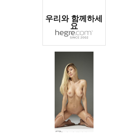
세계 1위 에로틱 사이트
우리와 함께하세
로 평가됨
요
Darina L 적나라한 꿈 #3