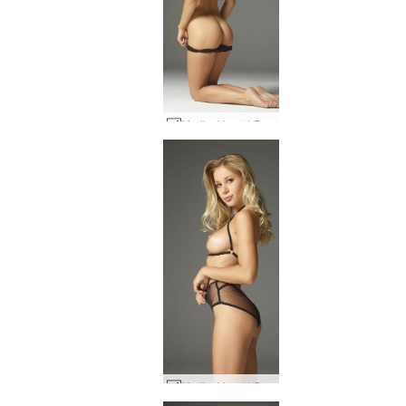
Marika Vera의 Darina L 란제리 #94
Marika Vera의 Darina L 란제리 #18