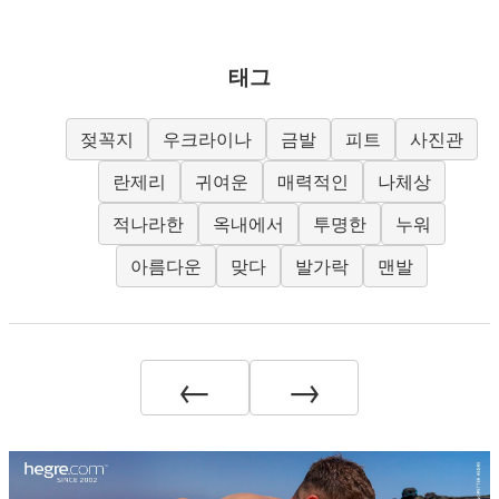
태그
젖꼭지
우크라이나
금발
피트
사진관
란제리
귀여운
매력적인
나체상
적나라한
옥내에서
투명한
누워
아름다운
맞다
발가락
맨발
←
→