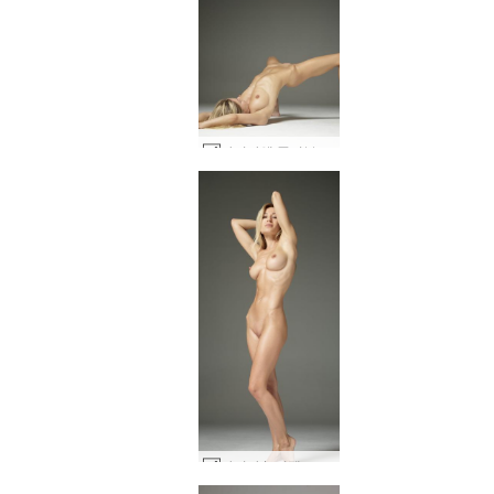
다리나엘 퓨어뷰티 #13
다리나 L 퍼펙트 10 #14