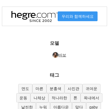
우리와 함께하세요
모델
바보
태그
면도
마른
분홍색
사진관
귀여운
운동
나체상
적나라한
톤
옥내에서
날씬한
누워
아름다운
맞다
gaby