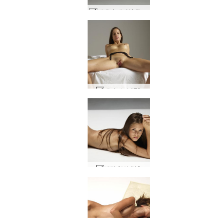
테레자 테이블 탑 #42
개비 가터 #76
변덕 현상 #12