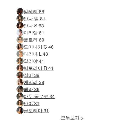
발레리 86
안나 엘 81
안나 S 63
아리엘 61
플로라 60
도미니카 C 46
다리나 L 43
알리야 41
빅토리아 R 41
실비 39
에밀리 38
헤라 36
아무 몰로코 34
안야 31
글로리아 31
모두보기 >