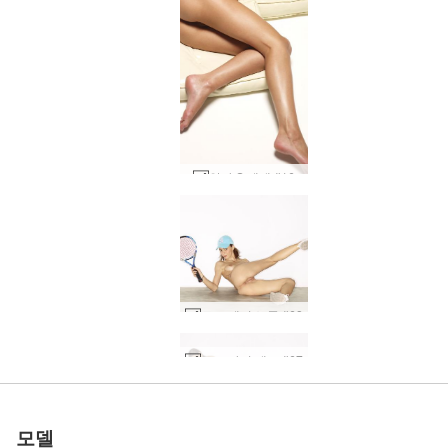
안나 S 베개 #16
로즈 테니스 공 #68
세계 1위 에로틱 사이트
세계 1위 에로틱 사이트
세계 1위 에로틱 사이트
세계 1위 에로틱 사이트
세계 1위 에로틱 사이트
세계 1위 에로틱 사이트
우리와 함께하세
우리와 함께하세
우리와 함께하세
우리와 함께하세
우리와 함께하세
우리와 함께하세
로즈 바디 데코 #67
테레자 바디 락 #71
신디 자연 누드 #11
미야 애슬레틱 #60
눈을 가린 개비 #5
니콜라 알몸 #46
개비 요리법 #39
멜린다 소개 #64
멜린다 소개 #44
멜린다 소개 #52
멜린다 소개 #80
안나 S 베개 #28
로 평가됨
로 평가됨
로 평가됨
로 평가됨
로 평가됨
로 평가됨
안야 꽉 톤 #37
개비 가터 #68
실비 총 #22
우뚝 서 있는 스타샤 #44
우뚝 서 있는 스타샤 #36
우뚝 서 있는 스타샤 #8
Anna S 브라질 비키니 #56
카프리스 슈퍼모델 #41
Teti 관능적 인 누드 #41
타니아 스튜디오 누드 #38
에 카메라 페티쉬 #59
멜린다 침대 스프레드 #21
실비 노메이크업 올내추럴 #81
아이야 여성의 힘 #15
Emma M 마법의 누드 #21
아이야 여성의 힘 #59
타니아 스튜디오 누드 #26
테레자 후드 장식 #34
아이야 여성의 힘 #43
도미니카 C 온 디스플레이 #44
Emma M 린 사랑 #28
빅토리아 R 핫 쇼츠 #49
Anna S 크리스마스 반짝이 #58
Anna S 크리스마스 반짝이 #46
Dominika C 실버 비키니 #22
Stasha 극단적인 누드 #63
Stasha 극단적인 누드 #83
요
요
요
요
요
요
모델