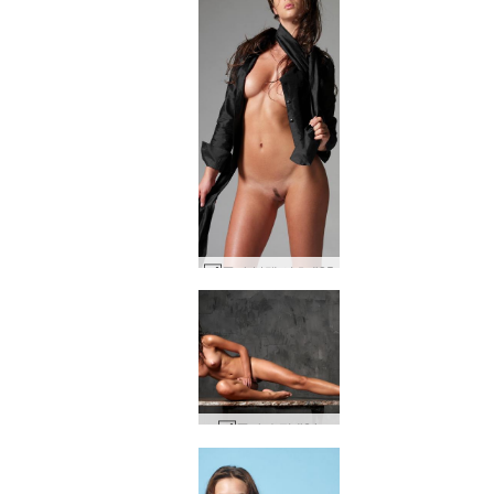
줄라 블랙 셔츠 #85
줄라 수평 #64