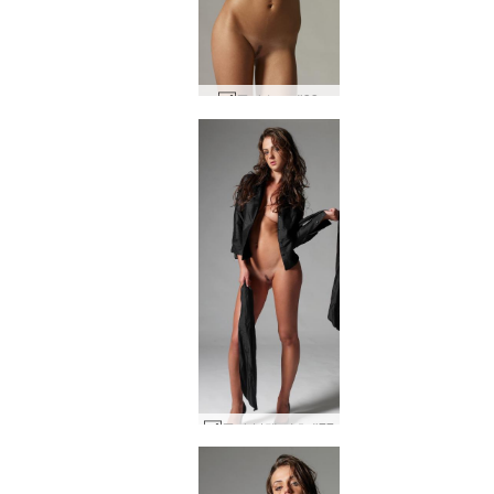
줄라 누드 #33
줄라 블랙 셔츠 #77