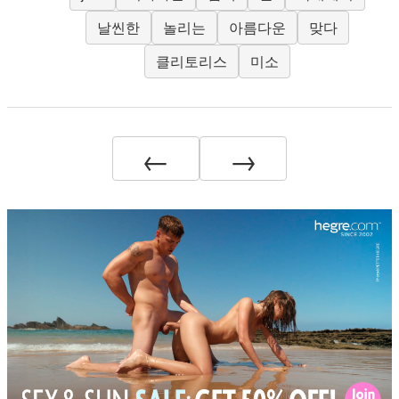
날씬한
놀리는
아름다운
맞다
클리토리스
미소
←
→