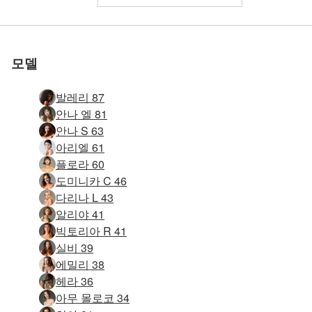
우리와 함께하세
우리와 함께하세
우리와 함께하세
우리와 함께하세
우리와 함께하세
우리와 함께하세
줄라 블랙 셔츠 #21
알리야 스피커 #31
알리야 기념물 #20
에비 세인트 #106
안나 S 원탁 #19
안나 S 베개 #12
로 평가됨
로 평가됨
로 평가됨
로 평가됨
로 평가됨
로 평가됨
멜리사 패션 #9
Anna L 여성 인물 #27
Anna S 금속 계단 #38
Anna S 거품 의자 #23
Anna S 블랙 온 블랙 #33
Anna S 블랙 온 블랙 #5
에리카 F 클로즈업 #11
Evi 독일 섹스 폭탄 #51
Krista Lysa Ruslana 트리오 #69
글로리아 아메리칸 어패럴 컷아웃 팬티스타킹 #68
Elvira 빨간 의자 part2 #92
Eva S. 골든 리플렉터 #42
웃기고 섹시한 하나 #48
줄라 베이비 오일 #19
클로버 메탈 스툴 #37
니카 화이트 스테이 업 #25
니카 화이트 스테이 업 #61
니카 화이트 스테이 업 #73
알리야 미러 뮤즈 2부 #26
클로버 메탈 스툴 #41
테레자 풀 피규어 #75
빅토리아 R 핫 쇼츠 #65
줄라 베이비 오일 #15
제인 엘리트 모델 #6
니콜라 라인 오브 뷰티 #12
테레자 풀 피규어 #79
테레자 풀 피규어 #87
클로버 메탈 스툴 #85
타샤 벌거벗은 올림픽 선수 #24
엘비라 웨딩 스튜디오 #57
Anna S 크리스마스 반짝이 #46
Anna S 크리스마스 반짝이 #14
Anna S 아메리칸 어패럴 양말 #24
Nika 스튜디오 설정 #56
에바 S. 블루 스툴 #40
요
요
요
요
요
요
모델
발레리 87
안나 엘 81
안나 S 63
아리엘 61
플로라 60
도미니카 C 46
다리나 L 43
알리야 41
빅토리아 R 41
실비 39
에밀리 38
헤라 36
아무 몰로코 34