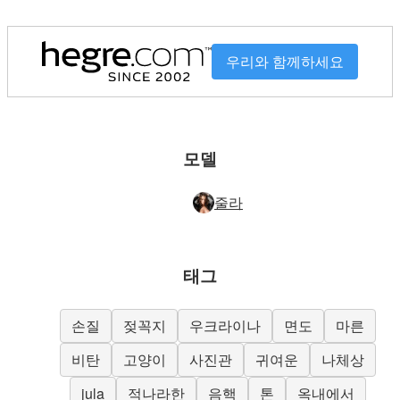
우리와 함께하세요
모델
줄라
태그
손질
젖꼭지
우크라이나
면도
마른
비탄
고양이
사진관
귀여운
나체상
jula
적나라한
음핵
톤
옥내에서