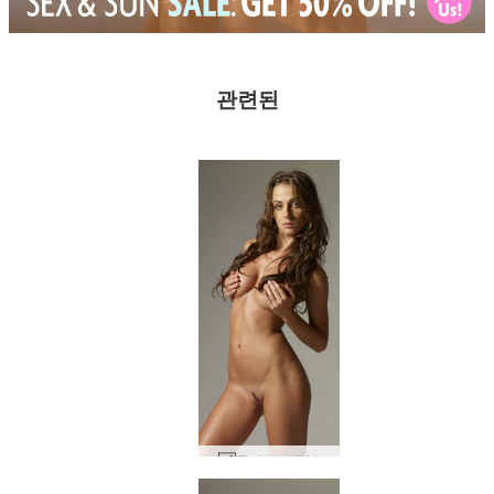
관련된
줄라 누드 #41