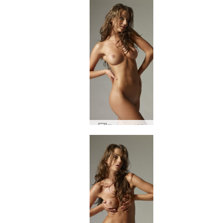
줄라 누드 #89