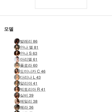
세계 1위 에로틱 사이트
세계 1위 에로틱 사이트
세계 1위 에로틱 사이트
세계 1위 에로틱 사이트
세계 1위 에로틱 사이트
세계 1위 에로틱 사이트
우리와 함께하세
우리와 함께하세
우리와 함께하세
우리와 함께하세
우리와 함께하세
우리와 함께하세
알리야 기념물 #20
스텔라 수영복 #66
에비 세인트 #106
스텔라 거울 #88
안나 S 원탁 #19
밀라 A 뱀프 #33
안나 S 베개 #12
로 평가됨
로 평가됨
로 평가됨
로 평가됨
로 평가됨
로 평가됨
에비 패션 #113
멜리사 패션 #9
줄라 누드 #33
줄라 수평 #16
네 요정 #25
Anna S 금속 계단 #38
Anna S 완벽한 누드 #62
Anna S 완벽한 누드 #54
Anna S 완벽한 누드 #58
Evi 극단적인 누드 #24
Anna S 블랙 온 블랙 #33
Anna S 블랙 온 블랙 #5
Evi 독일 섹스 폭탄 #51
Evi 독일 섹스 폭탄 #59
Krista Lysa Ruslana 트리오 #69
글로리아 아메리칸 어패럴 컷아웃 팬티스타킹 #68
빅토리아 T. 스트립쇼 #85
Teti 관능적 인 누드 #5
Elvira 빨간 의자 part2 #92
줄라 베이비 오일 #19
클로버 메탈 스툴 #37
클로버 메탈 스툴 #41
클로버 메탈 스툴 #85
웃기고 섹시한 하나 #48
니카 화이트 스테이 업 #25
알리야 미러 뮤즈 2부 #26
니카 화이트 스테이 업 #61
도미니카 C 군대 실루엣 #77
아이라 블루 베이비 #55
어떤 몰로코 페미닌포스 #20
타샤 벌거벗은 올림픽 선수 #24
니카 화이트 스테이 업 #73
Anna S 크리스마스 반짝이 #58
Anna S 크리스마스 반짝이 #46
요
요
요
요
요
요
모델
발레리 86
안나 엘 81
안나 S 63
아리엘 61
플로라 60
도미니카 C 46
다리나 L 43
알리야 41
빅토리아 R 41
실비 39
에밀리 38
헤라 36