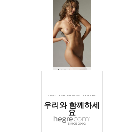
줄라 누드 #89
세계 1위 에로틱 사이트
로 평가됨
우리와 함께하세
요