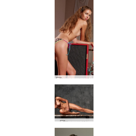
알리야 스피커 #31
줄라 수평 #64