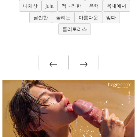
나체상
jula
적나라한
음핵
옥내에서
날씬한
놀리는
아름다운
맞다
클리토리스
←
→