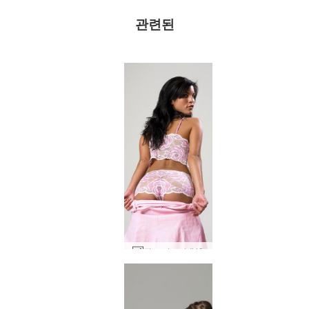
관련된
핑크 미르타 #42