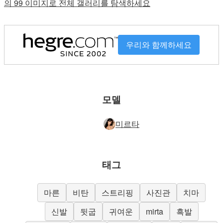
의 99 이미지로 전체 갤러리를 탐색하세요
우리와 함께하세요
모델
미르타
태그
마른
비탄
스트리핑
사진관
치마
신발
뒷굽
귀여운
mirta
흑발