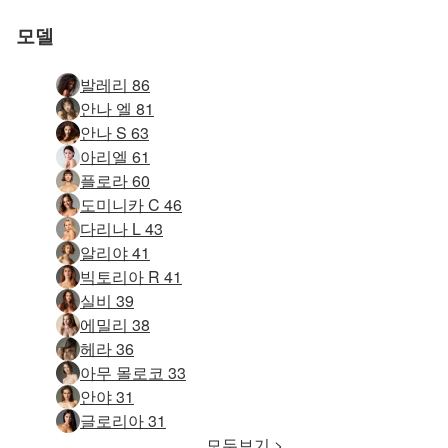
모델
발레리 86
안나 엘 81
안나 S 63
아리엘 61
플로라 60
도미니카 C 46
다리나 L 43
알리야 41
빅토리아 R 41
실비 39
에밀리 38
헤라 36
아무 몰로코 33
안야 31
글로리아 31
모두보기 >