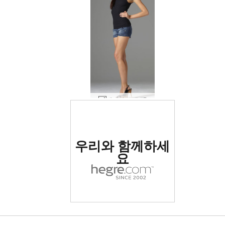
테레자 소개 #7
세계 1위 에로틱 사이트
우리와 함께하세
로 평가됨
요
세계 1위 에로틱 사이트
세계 1위 에로틱 사이트
세계 1위 에로틱 사이트
세계 1위 에로틱 사이트
세계 1위 에로틱 사이트
세계 1위 에로틱 사이트
우리와 함께하세
우리와 함께하세
우리와 함께하세
우리와 함께하세
우리와 함께하세
우리와 함께하세
폴리나 구찌 걸 #29
코시 핑크 핑크 #66
코시 핑크 핑크 #50
코시 핑크 핑크 #38
테레자 바디 락 #43
코나타 게이샤 #57
오르시 화이트 #41
스타샤 하이힐 #11
브리기 탑모델 #52
코나타 게이샤 #9
안나 S 원탁 #19
안나 S 원탁 #39
안나 S 베개 #28
로 평가됨
로 평가됨
로 평가됨
로 평가됨
로 평가됨
로 평가됨
실비 총 #6
실비 블랙 온 블랙 #30
사키 블루 온 블루 #2
실비 스킨 컬러 드레스 #37
에리카 F 클로즈업 #11
Anna S 블랙 온 블랙 #13
Krista Lysa Ruslana 트리오 #69
케이티 아프로디테 #42
케이티 아프로디테 #34
Silvie 검정 속박 #23
빅토리아 R 슈팅스타 #80
Teti 새로운 Hegre 모델 #1
Teti 새로운 Hegre 모델 #41
안나 S 해머타임 #19
이벳 데님 핫팬츠 #83
웃기고 섹시한 하나 #48
엘비라 블랙 레깅스 #59
이벳 데님 핫팬츠 #79
빅토리아 R 블랙 바디 #28
빅토리아 R 블랙 바디 #32
빅토리아 R 빠는 에 스판덱스 #34
빅토리아 R 레드 핫 #49
테레자 피트니스 1부 #87
오르시 화이트 비키니 #2
빅토리아 R 옷을 입고 섹스 #62
Anna S 아메리칸 어패럴 양말 #24
Victoria R 지배자 부분 1 #52
아야 베센 18번째 생일 #50
요
요
요
요
요
요