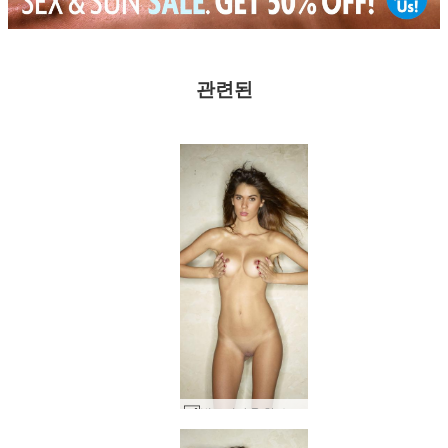
관련된
빅토리아 R 핫 쇼츠 #65