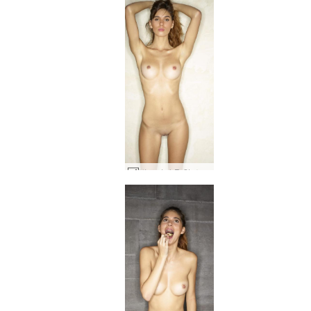
빅토리아 R 핫 쇼츠 #49