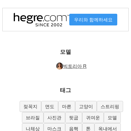
우리와 함께하세요
모델
빅토리아 R
태그
젖꼭지
면도
마른
고양이
스트리핑
브라질
사진관
뒷굽
귀여운
모델
나체상
마스크
음핵
톤
옥내에서