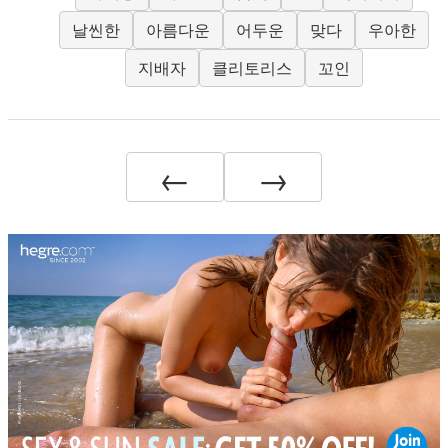
날씬한
아름다운
어두운
맞다
우아한
지배자
클리토리스
꼬인
←
→