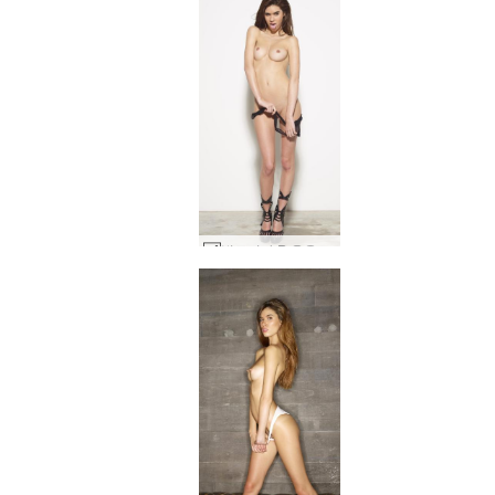
빅토리아 R 옷을 입고 섹스 #62