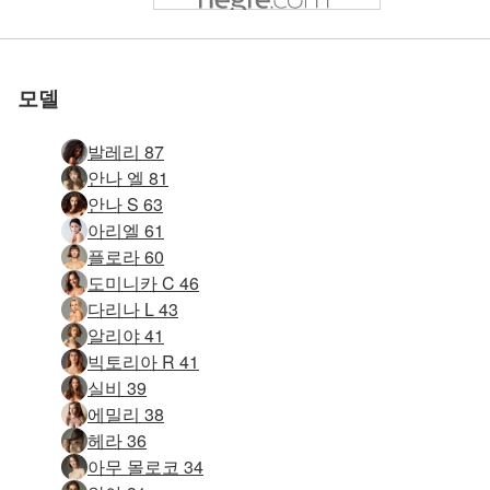
우리와 함께하세
우리와 함께하세
우리와 함께하세
우리와 함께하세
우리와 함께하세
우리와 함께하세
테레자 바디 락 #71
실비 자기 만족 #29
스타샤 성조기 #72
발레리 얼룩말 #89
발레리 레깅스 #83
브리기 탑모델 #52
알리야 스피커 #31
발레리 레깅스 #39
마야 메이헴 #29
안나 S 원탁 #19
로 평가됨
로 평가됨
로 평가됨
로 평가됨
로 평가됨
로 평가됨
줄라 누드 #101
안야 반사 #22
테티 소개 #10
실비 총 #22
실비 총 #6
우뚝 서 있는 스타샤 #44
Anna L 여성 인물 #27
Anna S 완벽한 누드 #58
Anna L 젖은 에 침대 #53
Anna L 젖은 에 침대 #25
에리카 F 클로즈업 #11
빅토리아 R 빅토리아 시크릿 걸 #69
빅토리아 R 조각품 #68
빅토리아 R 피트니스 #69
Krista Lysa Ruslana 트리오 #69
빅토리아 R 슈팅스타 #80
빅토리아 R 아메리칸 어패럴 걸 #42
빅토리아 R 브라질 폭탄 #24
Elvira 빨간 의자 부분 1 #75
빅토리아 R 섹시 소파 #84
니콜렛 머드 마스크 #11
빅토리아 R 핫 쇼츠 #17
빅토리아 R 핫 쇼츠 #33
빅토리아 R 핫 쇼츠 #37
테레자 풀 피규어 #75
빅토리아 R 블랙 바디 #68
빅토리아 R 레드 핫 #41
테레자 풀 피규어 #79
테레자 풀 피규어 #87
빅토리아 R 블랙 바디 #76
Ksenia 보라색 파티 드레스 #62
요
요
요
요
요
요
모델
발레리 87
안나 엘 81
안나 S 63
아리엘 61
플로라 60
도미니카 C 46
다리나 L 43
알리야 41
빅토리아 R 41
실비 39
에밀리 38
헤라 36
아무 몰로코 34