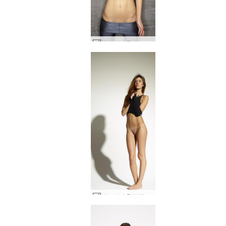
빅토리아 R 빠는 에 스판덱스 #34
빅토리아 R 블랙 바디 #48