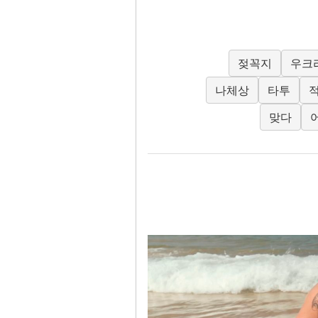
젖꼭지
우크
나체상
타투
맞다