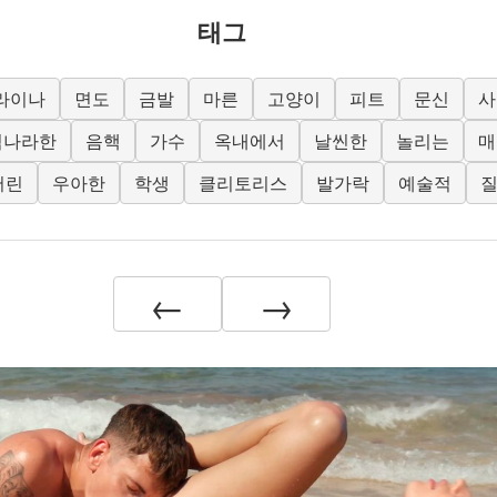
태그
라이나
면도
금발
마른
고양이
피트
문신
사
적나라한
음핵
가수
옥내에서
날씬한
놀리는
매
어린
우아한
학생
클리토리스
발가락
예술적
←
→