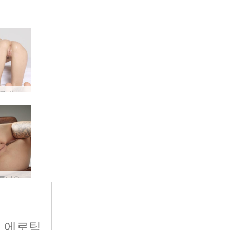
Molli 솔로 섹스 #22
몰리 스튜디오 사진 #40
위 에로틱