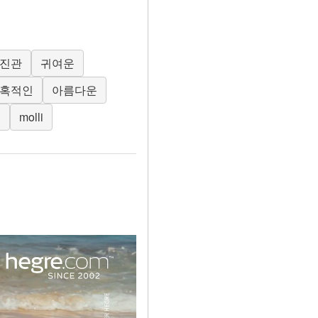
진관
귀여운
혹적인
아름다운
질
molli