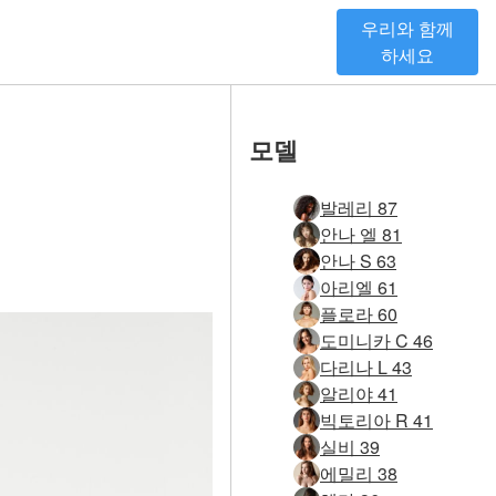
우리와 함께
하세요
모델
발레리 87
안나 엘 81
안나 S 63
아리엘 61
플로라 60
도미니카 C 46
다리나 L 43
알리야 41
빅토리아 R 41
실비 39
에밀리 38