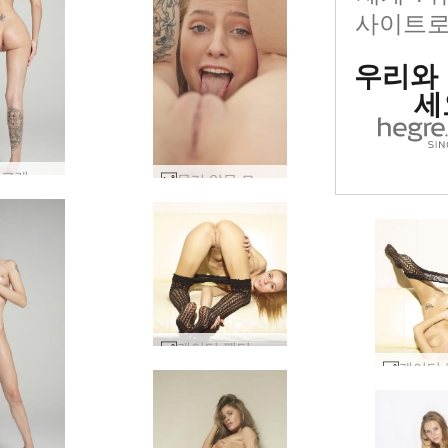
사이트로
우리와
세
몰리 헤그레 데뷔 #22
몰리 알몸 모델 #18
케이티 팬티 스타킹 #74