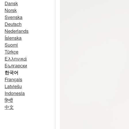
Dansk
Norsk
Svenska
Deutsch
Nederlands
Íslenska
Suomi
Türkçe
Ελληνικά
Български
한국어
Français
Latviešu
Indonesia
हिन्दी
中文