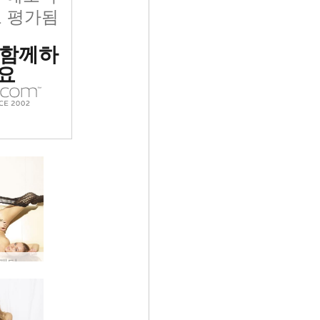
 평가됨
 함께하
요
케이티 팬티 스타킹 #66