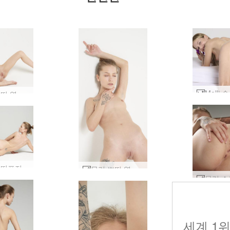
몰리 쁘띠 열정 #28
몰리 쁘띠포저 #10
몰리 쁘띠 열정 #12
세계 1