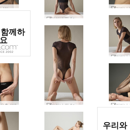
리아나 날씬 섹시 #25
리아나 핏 &amp; 페미닌 #29
위 에로틱
 함께하
 평가됨
요
유혹 #18
리아나 핏 &amp; 페미닌 #13
세계 1
우리와
사이트로