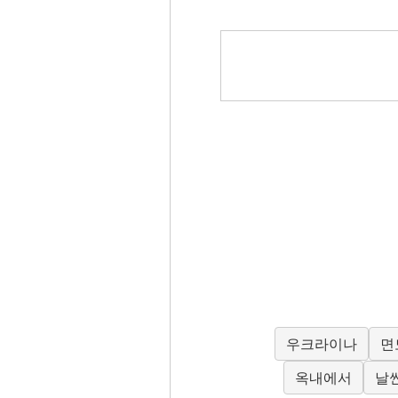
우크라이나
면
옥내에서
날