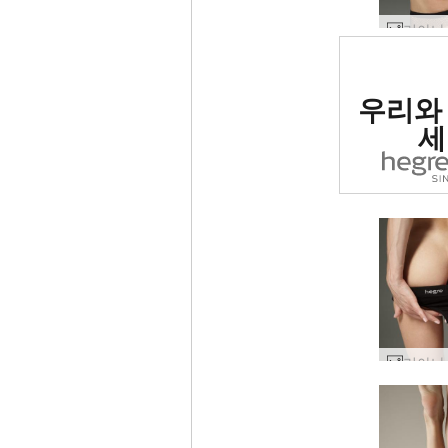
세계 1
우리와
사이트로
세
리아나 