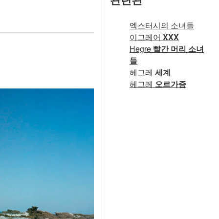
엑스터시의 소녀들
이그레어
XXX
Hegre
빨간 머리 소녀
들
헤그레
세계
헤그레
오르가즘