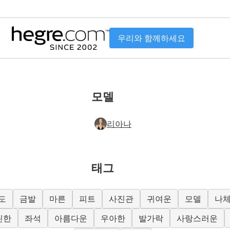
우리와 함께하세요
모델
리아나
태그
도
금발
마른
피트
사진관
귀여운
모델
나
씬한
좌석
아름다운
우아한
발가락
사랑스러운