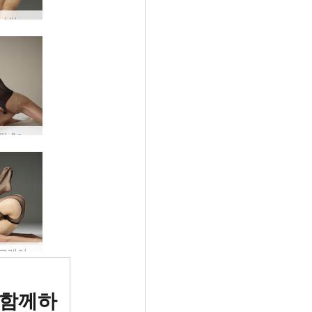
리아나 날씬 섹시 #37
리아나 핏 &amp; 페미닌 #33
리아나 크레이지 섹시 #6
위 에로틱
 함께하
 평가됨