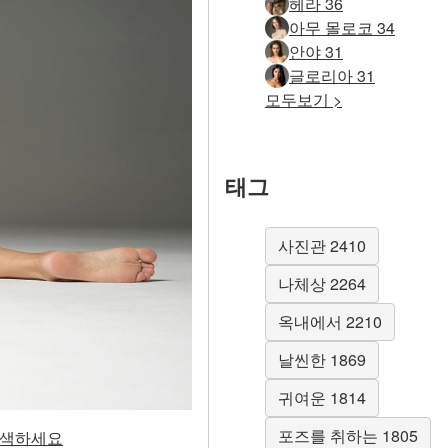
헤라 36
아무 몰로코 34
안야 31
글로리아 31
모두보기 >
태그
사진관 2410
나체상 2264
옥내에서 2210
날씬한 1869
귀여운 1814
포즈를 취하는 1805
 탐색하세요