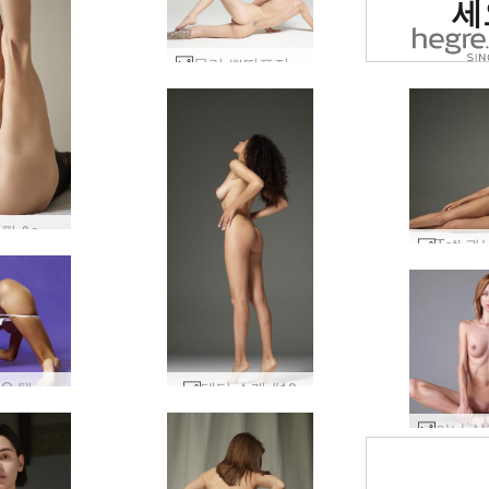
세
몰리 쁘띠포저 #10
리아나 핏 &amp; 페미닌 #1
올레나 O 탱크탑 #70
테티 소개 #10
야나 실