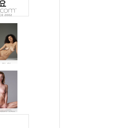
요
Teti 관능적 인 누드 #41
린더 #72