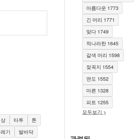
아름다운 1773
긴 머리 1771
맞다 1749
적나라한 1645
갈색 머리 1598
젖꼭지 1554
면도 1552
마른 1328
피트 1255
모두보기 >
체상
타투
톤
레기
발바닥
관련된