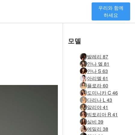
우리와 함께
하세요
모델
발레리 87
안나 엘 81
안나 S 63
아리엘 61
플로라 60
도미니카 C 46
다리나 L 43
알리야 41
빅토리아 R 41
실비 39
에밀리 38