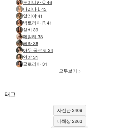
도미니카 C 46
다리나 L 43
알리야 41
빅토리아 R 41
실비 39
에밀리 38
헤라 36
아무 몰로코 34
안야 31
글로리아 31
모두보기 >
태그
사진관 2409
나체상 2263