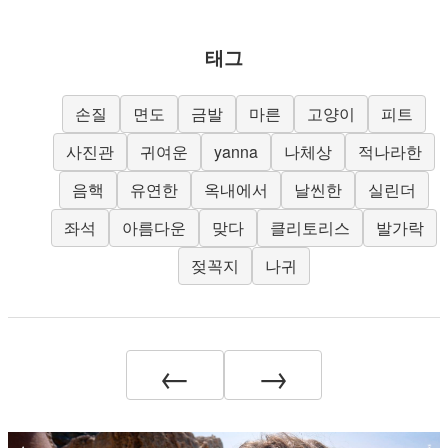
태그
손질
면도
금발
마른
고양이
피트
사진관
귀여운
yanna
나체상
적나라한
음핵
유연한
옥내에서
날씬한
실린더
좌석
아름다운
맞다
클리토리스
발가락
젖꼭지
나귀
←
→