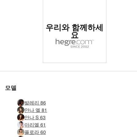
세계 1위 에로틱 사이트
우리와 함께하세
로 평가됨
요
세계 1위 에로틱 사이트
세계 1위 에로틱 사이트
세계 1위 에로틱 사이트
세계 1위 에로틱 사이트
세계 1위 에로틱 사이트
세계 1위 에로틱 사이트
우리와 함께하세
우리와 함께하세
우리와 함께하세
우리와 함께하세
우리와 함께하세
우리와 함께하세
엠마 패션 누드 #21
소냐 슈퍼 섹시 #66
소냐 슈퍼 섹시 #62
알리야 기념물 #20
글로리아 소개 #99
침대에서 야나 #26
몰리 쁘띠포저 #10
나탈리아 가슴 #29
완벽한 아이라 #9
야나 실린더 #16
얀나 하늘색 #41
놀라운 애니 #44
로 평가됨
로 평가됨
로 평가됨
로 평가됨
로 평가됨
로 평가됨
야나 실린더 #4
리아나 야한 #7
10월 순수 #29
야나 체재 #22
한나 소개 #50
네 요정 #25
발레리 gyno 운동 #17
Evi 독일 섹스 폭탄 #51
Evi 독일 섹스 폭탄 #59
알렉산드라 스튜디오 누드 #44
Krista Lysa Ruslana 트리오 #69
Emma M 벌거벗은 발레리나 #29
Oksana M. 금속 의자 #22
야나 테이블 상판 #72
올레나 O 탱크탑 #70
케이티 팬티 스타킹 #74
Emma M 마법의 누드 #37
알리야 미러 뮤즈 2부 #34
플로라 타이트 퍼펙션 #56
캐롤리나 푸마 양말 #51
나탈리아 발 페티쉬 #24
타샤 벌거벗은 올림픽 선수 #24
리아나 에로틱 노골적인 #27
도미니카 C 음부 전원 #39
Nika 스튜디오 설정 #52
Annalina 레드 핫 #51
Stasha 극단적인 누드 #63
리아나 핏 &amp; 페미닌 #29
Erica F 플로어 쇼 #63
요
요
요
요
요
요
모델
발레리 86
안나 엘 81
안나 S 63
아리엘 61
플로라 60