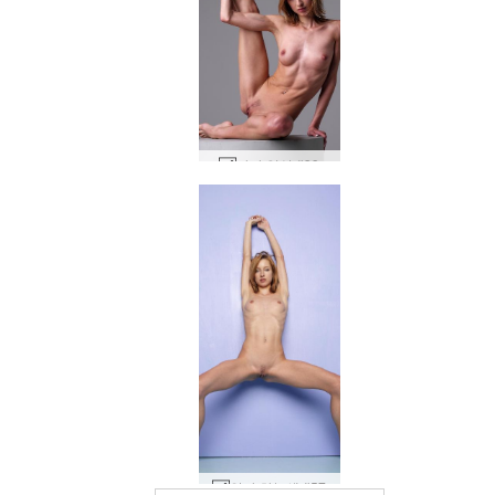
야나 입상 #39
얀나 하늘색 #57