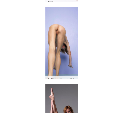
야나 실린더 #36
얀나 하늘색 #53