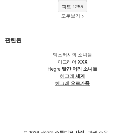
피트 1255
모두보기 >
관련된
엑스터시의 소녀들
이그레어
XXX
Hegre
빨간 머리 소녀들
헤그레
세계
헤그레
오르가즘
© 2026 Hegre
스튜디오 사진
. 판권 소유.