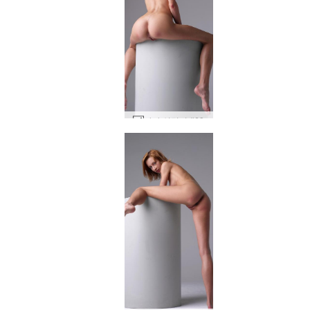
야나 실린더 #68