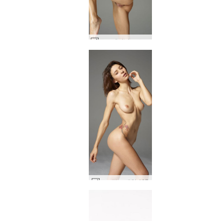
로즈 페미닌 포스 #22
로즈핏 프렌치 #27