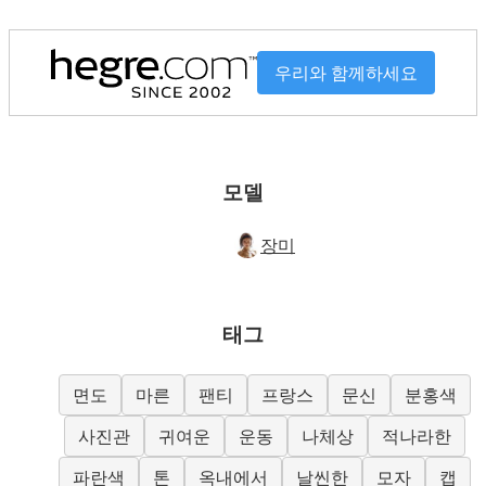
우리와 함께하세요
모델
장미
태그
면도
마른
팬티
프랑스
문신
분홍색
사진관
귀여운
운동
나체상
적나라한
파란색
톤
옥내에서
날씬한
모자
캡