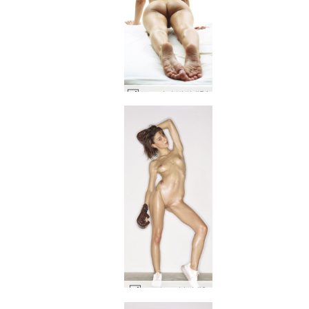
로즈 바디 빌딩 #54
로즈 누드 복서 #6