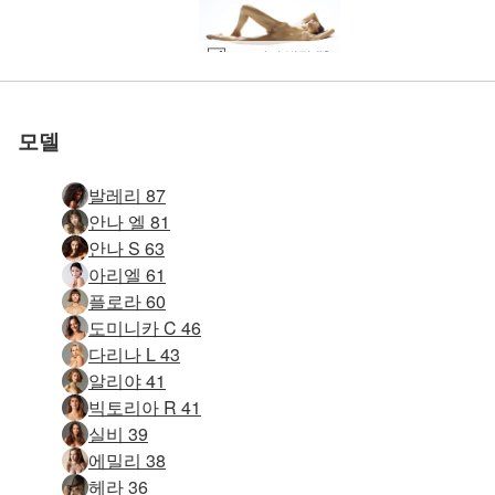
세계 1위 에로틱 사이트
세계 1위 에로틱 사이트
세계 1위 에로틱 사이트
세계 1위 에로틱 사이트
세계 1위 에로틱 사이트
세계 1위 에로틱 사이트
우리와 함께하세
우리와 함께하세
우리와 함께하세
우리와 함께하세
우리와 함께하세
우리와 함께하세
로즈 바디 빌딩 #6
키키 퍼펙트 10 #75
키키 퍼펙트 10 #67
로즈 레드 로프 #15
로즈 래디언트 #26
미야 애슬레틱 #60
로즈 레드 로프 #3
로즈핏 프렌치 #3
로즈 래디언트 #6
발레리 레깅스 #7
한나 엔젤릭 #36
키키 기념비 #41
로 평가됨
로 평가됨
로 평가됨
로 평가됨
로 평가됨
로 평가됨
다린 블루 #172
다린 블루 #156
장미 황홀 #42
장미 황홀 #46
장미 황홀 #38
로즈 롤러 #23
엔바디웹 #10
플로라 gyno 서커스 #43
En 미친 에 a 충전기 #132
부에노스아이레스의 플로라 #62
Emma M 벌거벗은 발레리나 #29
로즈 가랑이 없는 피쉬넷 바디 #24
소냐 스튜디오 초상화 #59
도미니카 C 핑크 슈즈 #13
로즈 가랑이 없는 피쉬넷 바디 #4
에밀리 스튜디오 누드 #52
발레리 섹시 스쿼트 #34
타니아 스튜디오 누드 #26
카티아 아이 마스크 #48
몰리 헤그레 데뷔 #22
빅토리아 R 섹시 소파 #92
타니아 스튜디오 누드 #50
빅토리아 R 섹시 소파 #84
도미니카 C 군대 실루엣 #77
Mya 첫 번째 누드 사진 #71
Mya 첫 번째 누드 사진 #31
Mya 첫 번째 누드 사진 #43
Flora 단단한 빛 part1 #49
요
요
요
요
요
요
모델
발레리 87
안나 엘 81
안나 S 63
아리엘 61
플로라 60
도미니카 C 46
다리나 L 43
알리야 41
빅토리아 R 41
실비 39
에밀리 38
헤라 36