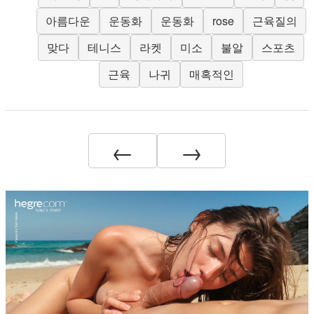
아름다운
운동화
운동화
rose
근육질의
맞다
테니스
라켓
미소
불알
스포츠
근육
나귀
매혹적인
←
→