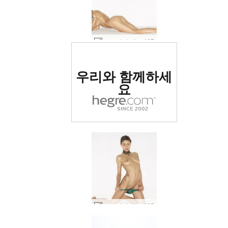
로즈 바디 데코 #67
세계 1위 에로틱 사이트
우리와 함께하세
로 평가됨
요
로즈 바디 데코 #35