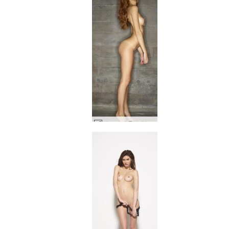
빅토리아 R 슈팅스타 #80