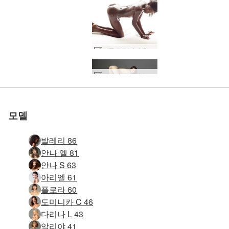
시몬 검정색과 흰색 #37
세계 1위 에로틱 사이트
세계 1위 에로틱 사이트
세계 1위 에로틱 사이트
세계 1위 에로틱 사이트
세계 1위 에로틱 사이트
세계 1위 에로틱 사이트
우리와 함께하세
우리와 함께하세
우리와 함께하세
우리와 함께하세
우리와 함께하세
우리와 함께하세
타니아 스튜디오 누드 #50
전시중인 카리나 #7
잉가 누드 뷰티 #37
다니엘라 소개 #52
엠마 바디 샷 #18
미라벨 신음 #20
리디아 소개 #32
키키뱅 몸매 #52
로 평가됨
로 평가됨
로 평가됨
로 평가됨
로 평가됨
로 평가됨
테티 소개 #10
리사 마리 파리 패션 #30
Hannah 벌거벗은 상자 #28
빅토리아 R 조각품 #68
빅토리아 R 브라질 폭탄 #36
빅토리아 R 브라질 폭탄 #24
빅토리아 R 빅토리아 시크릿 걸 #69
빅토리아 R 브라질 폭탄 #28
빅토리아 R 아메리칸 어패럴 걸 #42
Teti 관능적 인 누드 #5
시몬 검정색과 흰색 #21
제나 에로틱 누드 #24
안젤리크 요염한 몸매 #47
빅토리아 R 블랙 바디 #76
올리비아 누드 댄서 #22
애니 플렉시 여성 피규어 #14
올레나 O 탱크탑 #70
전시중인 카리나 #11
빅토리아 R 빠는 에 스판덱스 #2
료넨 남다른 미모 #19
빅토리아 R 핫 쇼츠 #49
에어론 체어 올레나 오 #26
뜨거운 휘핑 안야 #73
빅토리아 R 빠는 에 스판덱스 #34
빅토리아 R 핫 쇼츠 #65
빅토리아 R 블랙 바디 #68
아니 자연의 아름다움 #31
발레리 엉덩이 예술 #45
빅토리아 R 섹시 소파 #92
키키 산부인과 검진 #8
Dominika C 더블 즐거움 #37
Ksenia 미술 누드 #77
요
요
요
요
요
요
모델
발레리 86
안나 엘 81
안나 S 63
아리엘 61
플로라 60
도미니카 C 46
다리나 L 43
알리야 41