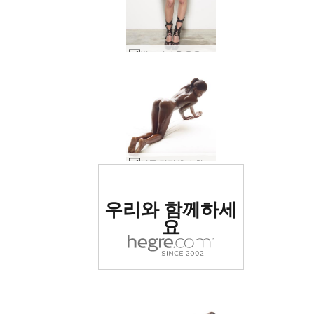
빅토리아 R 옷을 입고 섹스 #62
시몬 검정색과 흰색 #29
세계 1위 에로틱 사이트
우리와 함께하세
로 평가됨
요