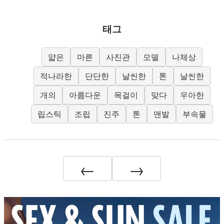
태그
얇은
마른
사진관
모델
나체상
적나라한
단단한
날씬한
톤
날씬한
개의
아름다운
목걸이
맞다
우아한
립스틱
조립
진주
톤
맨발
부속물
←
→