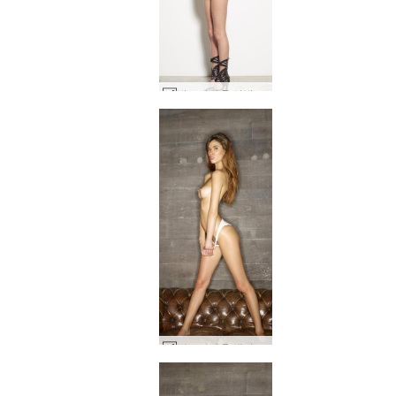
빅토리아 R 신발 페티쉬 #13
빅토리아 R 섹시 소파 #80