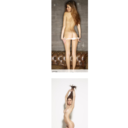
빅토리아 R 섹시 소파 #84