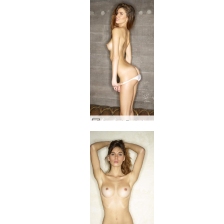
빅토리아 R 섹시 소파 #92