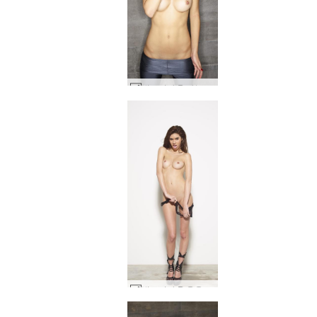
빅토리아 R 빠는 에 스판덱스 #34
빅토리아 R 옷을 입고 섹스 #62