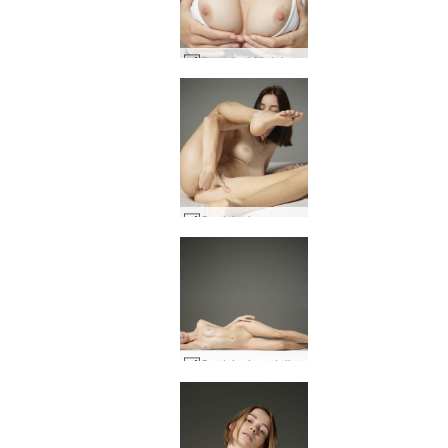
Qualsiasi Moloko rivelatore #37
Qualsiasi pugno di Moloko che scopa #18
Qualsiasi modello di punta Moloko #31