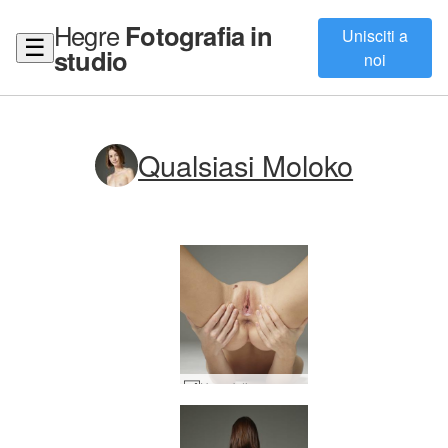
Hegre
Fotografia in
Unisciti a
☰
studio
noi
Qualsiasi Moloko
Un po' di succo di figa di Moloko #27