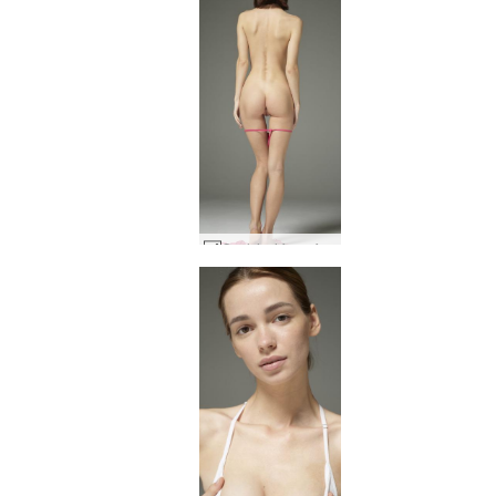
Qualsiasi forza femminile Moloko #20