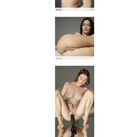
Qualsiasi bellezza ucraina Moloko #21
Qualsiasi ragazza da sogno Moloko #8