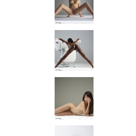
Alisa nudi artistici #14
Esercizio ginecologico di Valerie #17
Sowan nudi naturali #17