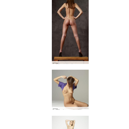
Scolpire il corpo di Anna S #48
En fuoco dentro #25