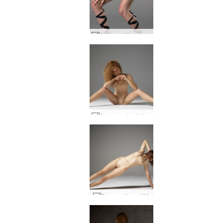
Caro vestitino nero #57
Corpo nudo di Julia #36
Rosa radiosa #26