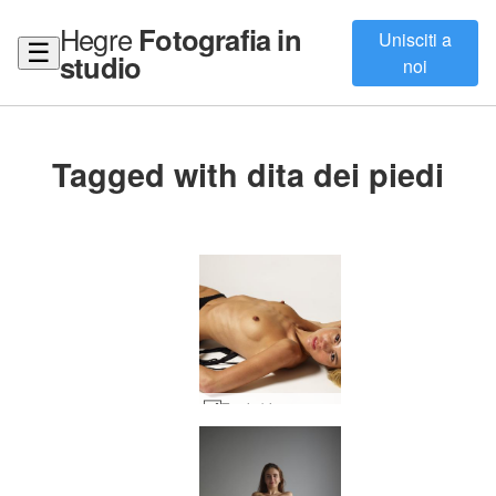
Hegre
Fotografia in
Unisciti a
☰
studio
noi
Tagged with dita dei piedi
Tea in bianco e nero #30