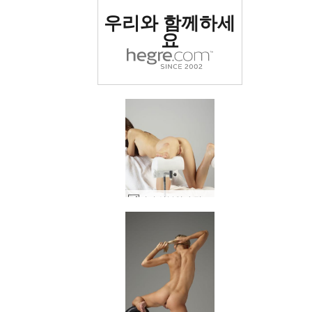
세계 1위 에로틱 사이트
우리와 함께하세
로 평가됨
요
키키 산부인과 검진 #8