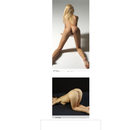
Erica F 플로어 쇼 #63
키키뱅 몸매 #52