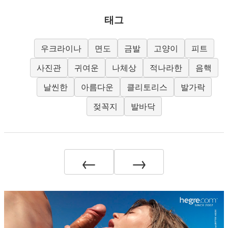
태그
우크라이나
면도
금발
고양이
피트
사진관
귀여운
나체상
적나라한
음핵
날씬한
아름다운
클리토리스
발가락
젖꼭지
발바닥
←
→