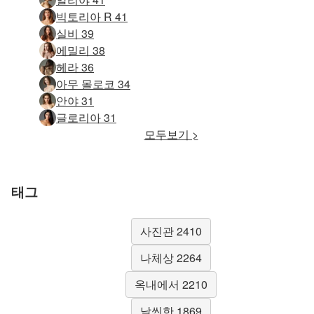
빅토리아 R 41
실비 39
에밀리 38
헤라 36
아무 몰로코 34
안야 31
글로리아 31
모두보기 >
태그
사진관 2410
나체상 2264
옥내에서 2210
날씬한 1869