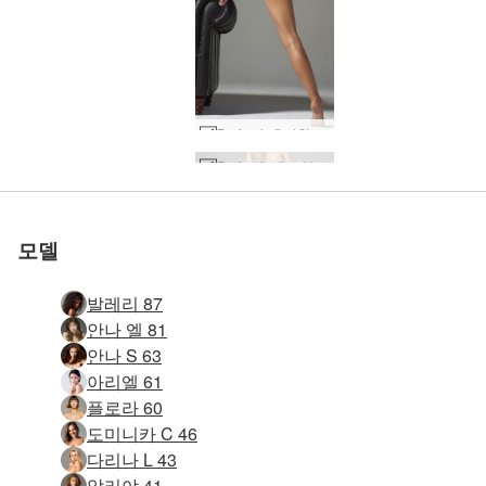
Darina L 우아함 #14
세계 1위 에로틱 사이트
세계 1위 에로틱 사이트
세계 1위 에로틱 사이트
세계 1위 에로틱 사이트
세계 1위 에로틱 사이트
세계 1위 에로틱 사이트
우리와 함께하세
우리와 함께하세
우리와 함께하세
우리와 함께하세
우리와 함께하세
우리와 함께하세
Darina L 섹스 인형 #12
Molli 솔로 섹스 #22
소냐 슈퍼 섹시 #62
소냐 권한 부여 #30
다리나 엘 데싱 #10
소냐 슈퍼 섹시 #66
에비 블랙 버블 #32
몰리 쁘띠포저 #10
소냐 전원 누드 #3
놀라운 에밀리 #7
니콜라 알몸 #38
키키 기념비 #41
알마 엔젤릭 #27
키키 기념비 #17
키키 기념비 #25
니콜라 알몸 #42
로 평가됨
로 평가됨
로 평가됨
로 평가됨
로 평가됨
로 평가됨
롤라 소개 #57
뷔 밀키 #25
키키전 #10
Anna L 화이트 누드 #31
요코 스튜디오 2부 #85
다리나엘 스킨앤콘크리트 #56
줄리에타와 막달레나 곡예 예술 #19
알렉산드라 스튜디오 누드 #44
침대 준비가 된 Ksenia #32
케이티 팬티 스타킹 #74
타니아 스튜디오 누드 #50
모든 몰로코 누드 및 천연 #17
마리카 미스 모스크바 #18
소냐 섹시 스트링 #43
니콜라 센슈얼 터치 #33
에밀리 스튜디오 누드 #52
카프리스 키키 실비 여신 #11
소냐 섹시 스트링 #59
에리카 F 레드 앤 핑크 #52
루피나 라디칼 part2 #4
Stasha 극단적인 누드 #63
루피나 라디칼 part1 #42
Flora 단단한 빛 part1 #49
요
요
요
요
요
요
모델
발레리 87
안나 엘 81
안나 S 63
아리엘 61
플로라 60
도미니카 C 46
다리나 L 43
알리야 41