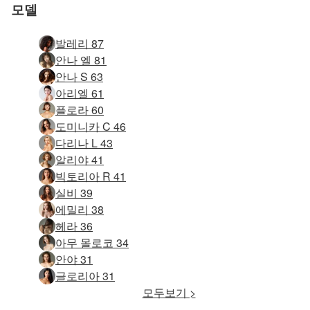
모델
발레리 87
안나 엘 81
안나 S 63
아리엘 61
플로라 60
도미니카 C 46
다리나 L 43
알리야 41
빅토리아 R 41
실비 39
에밀리 38
헤라 36
아무 몰로코 34
안야 31
글로리아 31
모두보기 >