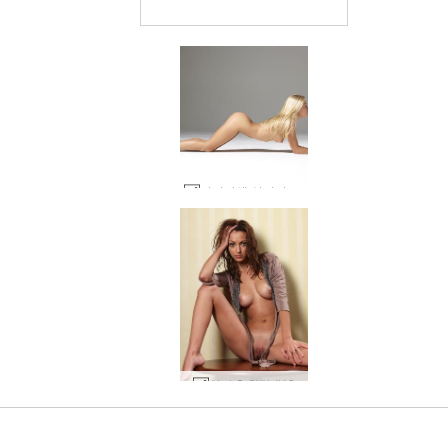
다리나엘 실키퍼펙션 #28
세계 1위 에로틱 사이트
세계 1위 에로틱 사이트
세계 1위 에로틱 사이트
세계 1위 에로틱 사이트
세계 1위 에로틱 사이트
세계 1위 에로틱 사이트
우리와 함께하세
우리와 함께하세
우리와 함께하세
우리와 함께하세
우리와 함께하세
우리와 함께하세
안나 S 원탁 #19
소냐 슈퍼 섹시 #66
소냐 슈퍼 섹시 #62
소냐 슈퍼 섹시 #46
소냐 권한 부여 #30
다리나 엘 데싱 #34
몰리 쁘띠 열정 #28
에비 세인트 #106
안나 S, 노랑 #92
소냐 정교한 #62
알마 엔젤릭 #27
키키 기념비 #17
안나 S 원탁 #39
로 평가됨
로 평가됨
로 평가됨
로 평가됨
로 평가됨
로 평가됨
10월 순수 #29
10월 순수 #17
줄라 누드 #89
줄라 누드 #33
Darina L 적나라한 꿈 #3
Anna L과 Prem 건강 진단 #44
다리나엘 스킨앤콘크리트 #56
다리나엘 퓨어뷰티 #13
Teti 관능적 인 누드 #41
다리나 L 실키 스킨 #6
Teti 관능적 인 누드 #5
Elvira 빨간 의자 part2 #92
Darina L 라이카 모노크롬 #18
Eva S. 거북이 팬티 #40
Darina L 미친 곡선 #13
소냐 스튜디오 초상화 #59
엘비라 웨딩 스튜디오 #165
콕시 스튜디오 촬영 #69
아메리칸 드림 샤코 #16
캐롤리나 푸마 양말 #51
욜란다 타이 유혹 #6
캐롤리나 푸마 양말 #31
Annalina 레드 핫 #51
Nika 스튜디오 설정 #52
에바 S. 블루 스툴 #40
Julietta와 Magdalena 섹시한 곡예사 #70
Anna S 누드 에 a 발판 #1
요
요
요
요
요
요