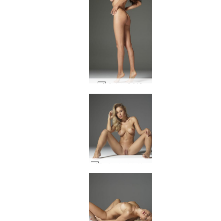
테티 소개 #10
Darina L 섹스 인형 #12