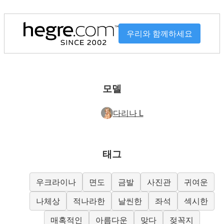
우리와 함께하세요
모델
다리나 L
태그
우크라이나
면도
금발
사진관
귀여운
나체상
적나라한
날씬한
좌석
섹시한
매혹적인
아름다운
맞다
젖꼭지