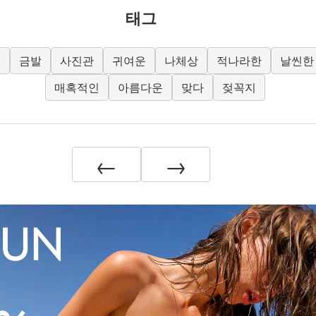
태그
도
금발
사진관
귀여운
나체상
적나라한
날씬한
매혹적인
아름다운
맞다
젖꼭지
←
→