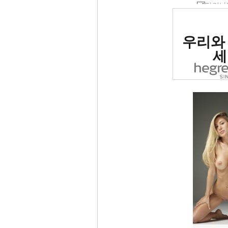
세계 1
우리와
사이트로
세