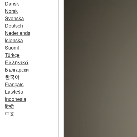
Dansk
Norsk
Svenska
Deutsch
Nederlands
Íslenska
Suomi
Türkçe
Ελληνικά
Български
한국어
Français
Latviešu
Indonesia
हिन्दी
中文