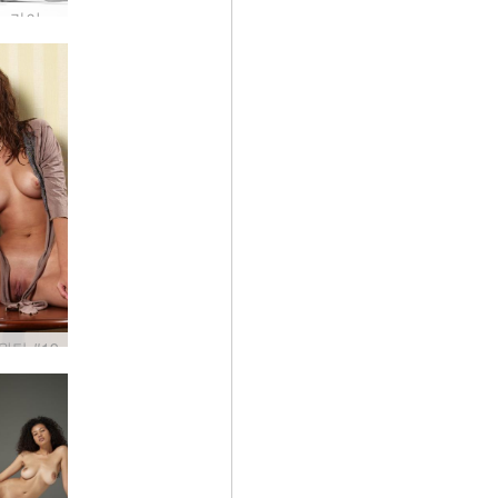
Darina L 라이카 모노크롬 #18
원탁 #19