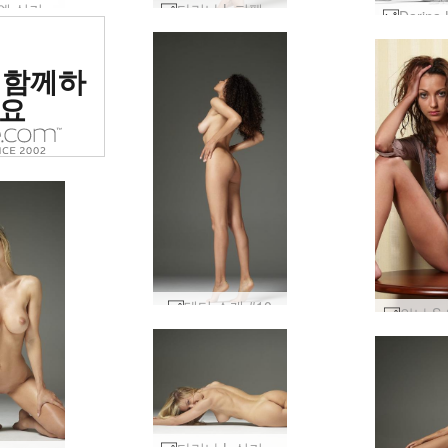
다리나엘 실키퍼펙션 #28
다리나 L 퍼펙트 10 #14
위 에로틱
 함께하
 평가됨
요
테티 소개 #10
안나 S 