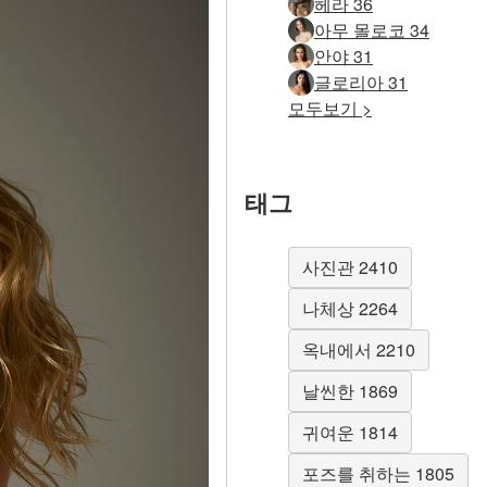
헤라 36
아무 몰로코 34
안야 31
글로리아 31
모두보기 >
태그
사진관 2410
나체상 2264
옥내에서 2210
날씬한 1869
귀여운 1814
포즈를 취하는 1805