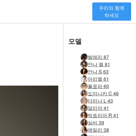
우리와 함께
하세요
모델
발레리 87
안나 엘 81
안나 S 63
아리엘 61
플로라 60
도미니카 C 46
다리나 L 43
알리야 41
빅토리아 R 41
실비 39
에밀리 38