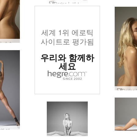
Darina L 섹스 인형 #12
세계 1위 에로틱
사이트로 평가됨
Darina L 순수한 보지 힘 #27
우리와 함께하
세요
다리나 엘 데싱 #34