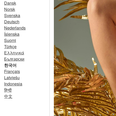
Dansk
Norsk
Svenska
Deutsch
Nederlands
Íslenska
Suomi
Türkçe
Ελληνικά
Български
한국어
Français
Latviešu
Indonesia
हिन्दी
中文