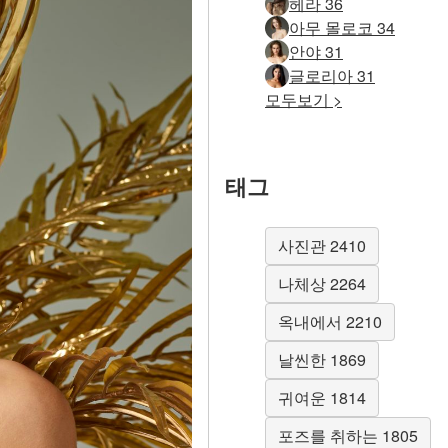
헤라 36
아무 몰로코 34
안야 31
글로리아 31
모두보기 >
태그
사진관 2410
나체상 2264
옥내에서 2210
날씬한 1869
귀여운 1814
포즈를 취하는 1805