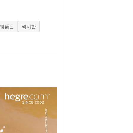
꿰뚫는
섹시한