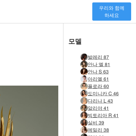
우리와 함께
하세요
모델
발레리 87
안나 엘 81
안나 S 63
아리엘 61
플로라 60
도미니카 C 46
다리나 L 43
알리야 41
빅토리아 R 41
실비 39
에밀리 38