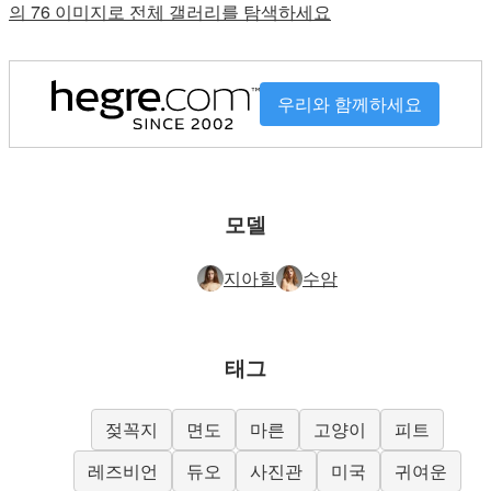
의 76 이미지로 전체 갤러리를 탐색하세요
우리와 함께하세요
모델
지아힐
수암
태그
젖꼭지
면도
마른
고양이
피트
레즈비언
듀오
사진관
미국
귀여운