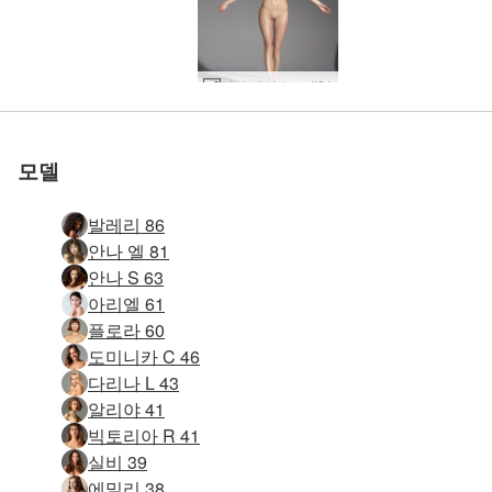
세계 1위 에로틱 사이트
세계 1위 에로틱 사이트
세계 1위 에로틱 사이트
세계 1위 에로틱 사이트
세계 1위 에로틱 사이트
세계 1위 에로틱 사이트
우리와 함께하세
우리와 함께하세
우리와 함께하세
우리와 함께하세
우리와 함께하세
우리와 함께하세
엠마 패션 누드 #21
지아 매직 체어 #40
아니 매혹적인 #43
크리스틴 소개 #11
몰리 쁘띠 열정 #4
로즈핏 프렌치 #3
요코 밸런스 #48
요코 밸런스 #28
로 평가됨
로 평가됨
로 평가됨
로 평가됨
로 평가됨
로 평가됨
Allie Asia 태국 소녀 #38
플로리다의 Gia Hill과 Noma #6
줄리에타와 막달레나 곡예 예술 #19
빅토리아 R 피트니스 #69
Emma M 벌거벗은 발레리나 #29
Desi Devi와 Goro의 성적 에너지 #24
마르셀리나 첫 세션 #38
Alya와 Oksi 누드 모델 #7
Alexandra와 Ombeline 판타지 피규어 #38
Alexandra와 Ombeline 판타지 피규어 #22
아리엘 판타지 피규어 #31
욜란다 타이 유혹 #6
글로리아 한 손가락 #26
애니 스튜디오 누드 #26
애니 플렉시 여성 피규어 #14
카프리스 키키 실비 여신 #11
엠마엠 매직미러 #16
Emma M 모델 뮤즈 #31
클로버 메탈 스툴 #37
엠마 깨지기 쉬운 그림 #15
몰리 헤그레 데뷔 #22
Serena L 여성 권한 부여 #63
Serena L 여성 권한 부여 #27
Mya 첫 번째 누드 사진 #51
Mya 첫 번째 누드 사진 #15
Lola와 Mya 여자 친구 #44
Mya와 Lola 신체 접촉 #65
Ksenia 러시아 청소년 #11
Ksenia 러시아 청소년 #31
Mya와 Lola 신체 접촉 #49
Anya 권한 부여 #19
Lola와 Mya 미친 섹시 #73
요
요
요
요
요
요
모델
발레리 86
안나 엘 81
안나 S 63
아리엘 61
플로라 60
도미니카 C 46
다리나 L 43
알리야 41
빅토리아 R 41
실비 39
에밀리 38