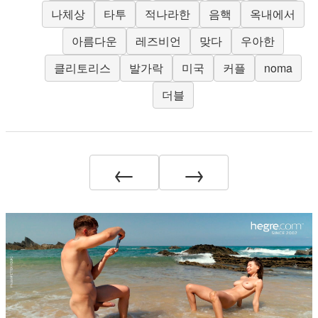
나체상
타투
적나라한
음핵
옥내에서
아름다운
레즈비언
맞다
우아한
클리토리스
발가락
미국
커플
noma
더블
←
→