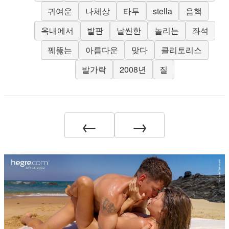
귀여운
나체상
타투
stella
음핵
옥내에서
발판
날씬한
놀리는
좌석
꿰뚫는
아름다운
맞다
클리토리스
발가락
2008년
질
←
→