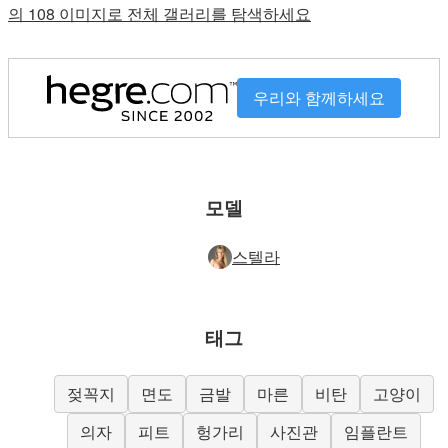
의 108 이미지로 전체 갤러리를 탐색하세요
우리와 함께하세요
모델
스텔라
태그
젖꼭지
면도
금발
마른
비탄
고양이
의자
피트
헝가리
사진관
임플란트