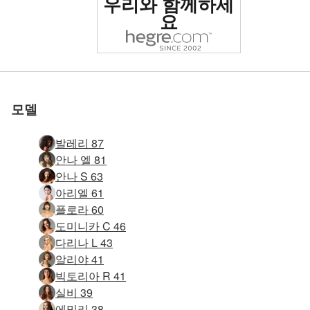
우리와 함께하세
로 평가됨
요
세계 1위 에로틱 사이트
세계 1위 에로틱 사이트
세계 1위 에로틱 사이트
세계 1위 에로틱 사이트
세계 1위 에로틱 사이트
세계 1위 에로틱 사이트
우리와 함께하세
우리와 함께하세
우리와 함께하세
우리와 함께하세
우리와 함께하세
우리와 함께하세
소냐 슈퍼 섹시 #66
소냐 슈퍼 섹시 #62
몰리 쁘띠 열정 #28
키라 6'시 위치 #46
몰리 쁘띠 열정 #4
완벽한 아이라 #9
완벽한 아이라 #5
스텔라 거울 #84
스텔라 거울 #60
키키 기념비 #17
키키 기념비 #25
니콜라 알몸 #38
알마 엔젤릭 #27
안나 S 원탁 #19
로 평가됨
로 평가됨
로 평가됨
로 평가됨
로 평가됨
로 평가됨
스텔라 거울 #4
10월 순수 #29
Anna S 그녀의 어두운 면 #48
Anna S 브라질 비키니 #56
Anna S 블랙 온 블랙 #33
Evi 독일 섹스 폭탄 #51
Evi 독일 섹스 폭탄 #59
Krista Lysa Ruslana 트리오 #69
다리나엘 스킨앤콘크리트 #56
도미니카 C 대음순 #9
알렉산드라 스튜디오 누드 #44
Oksana M. 금속 의자 #22
Eva S. 골든 리플렉터 #42
Darina L 섹스 인형 #12
클로버 메탈 스툴 #85
Allie 아시아 에로틱 패션 #50
몰리 스튜디오 사진 #40
클로버 메탈 스툴 #37
클로버 메탈 스툴 #41
헬레나 카렐 퍼플 헤이즈 #39
클로버 의료 페티쉬 #48
아이야 여성의 힘 #15
Emma M 마법의 누드 #37
요코 블랙 코르셋 #17
Anna S 크리스마스 반짝이 #58
에바 S. 블루 스툴 #40
Erica F 플로어 쇼 #83
요
요
요
요
요
요
모델
발레리 87
안나 엘 81
안나 S 63
아리엘 61
플로라 60
도미니카 C 46
다리나 L 43
알리야 41
빅토리아 R 41
실비 39
에밀리 38